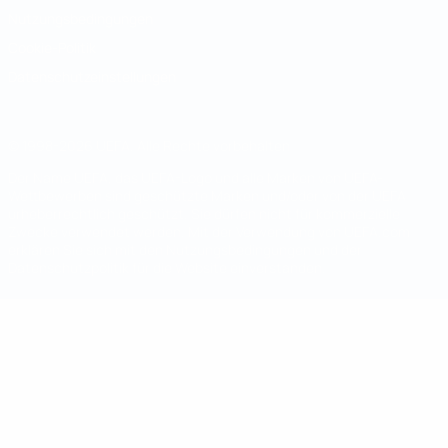
Nutzungsbedingungen
Cookie-Politik
Datenschutzeinstellungen
© 1998-2026 UEFA. Alle Rechte vorbehalten
Der Name UEFA, das UEFA-Logo und alle Marken von UEFA-
Wettbewerben sind geschützte Marken und/oder von der UEFA
urheberrechtlich geschützt. Sie dürfen nicht für kommerzielle
Zwecke verwendet werden. Mit der Verwendung von UEFA.com
erklären Sie sich mit den Nutzungsbedingungen und der
Datenschutzpolitik für die Website einverstanden.