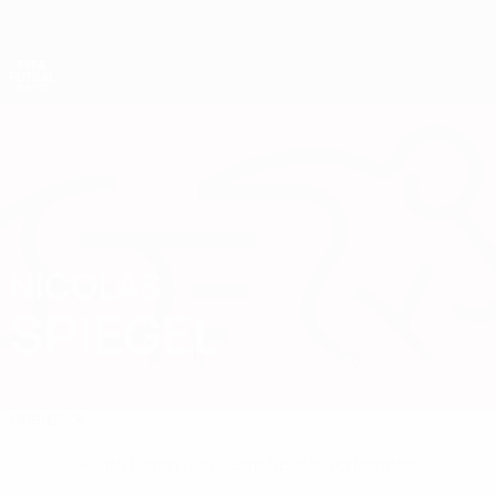
Direkt
zum
Hauptinhalt
Futsal-Weltmeisterschaft
NICOLAS
Nicolas Spiegel Stat.
SPIEGEL
Schweiz
Überblick
Keine Daten für diesen Spieler vorhanden