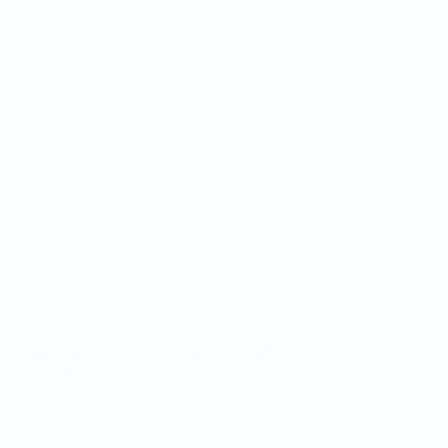
Futsal-Weltmeisterschaft
Spiele
Teams
Auslosungen
News
Gruppen
Über
Stat.
SEITEN IM
UEFA-
NETZWERK
UEFA.com
UEFA-Stiftung
für Kinder
SPRACHE &AUML;NDERN
Deutsch
English
Français
Deutsch
Русский
Español
Italiano
Português
Datenschutz