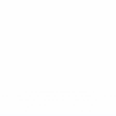
* Bis auf Weiteres ausgeschlossen. <a
href='https://de.uefa.com/insideuefa/mediaservices/medi
148df89ea5e1-8fa63590fb30-1000--fifa-uefa-
suspendieren-russische-vereine-und-
nationalmannschaft/'>Mehr hier</a>