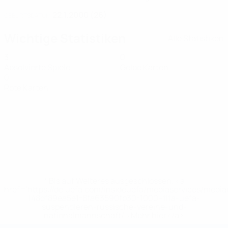
22.1.2000 (26)
GEBURTSDATUM
Wichtige Statistiken
Alle Statistiken
3
0
Absolvierte Spiele
Gelbe Karten
0
Rote Karten
* Bis auf Weiteres ausgeschlossen. <a
href='https://de.uefa.com/insideuefa/mediaservices/medi
148df89ea5e1-8fa63590fb30-1000--fifa-uefa-
suspendieren-russische-vereine-und-
nationalmannschaft/'>Mehr hier</a>