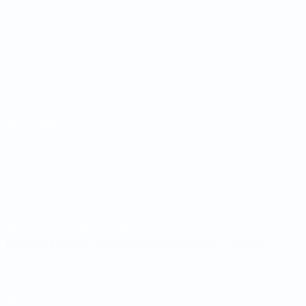
Futsal-Weltmeisterschaft
Spiele
Teams
Auslosungen
News
Gruppen
Über
Stat.
SEITEN IM
UEFA-
NETZWERK
UEFA.com
UEFA-Stiftung
für Kinder
SPRACHE &AUML;NDERN
Deutsch
English
Français
Deutsch
Русский
Español
Italiano
Português
Datenschutz