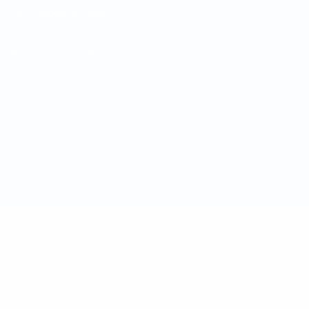
Nutzungsbedingungen
Cookie-Politik
Datenschutzeinstellungen
© 1998-2026 UEFA. Alle Rechte vorbehalten
Der Name UEFA, das UEFA-Logo und alle Marken von UEFA-
Wettbewerben sind geschützte Marken und/oder von der UEFA
urheberrechtlich geschützt. Sie dürfen nicht für kommerzielle
Zwecke verwendet werden. Mit der Verwendung von UEFA.com
erklären Sie sich mit den Nutzungsbedingungen und der
Datenschutzpolitik für die Website einverstanden.