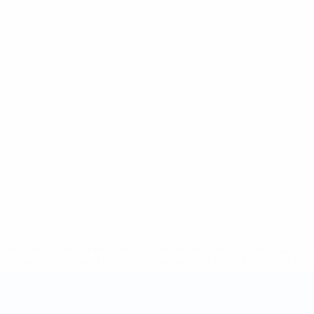
uefa.com/insideuefa/mediaservices/mediareleases/news/0272
russische-vereine-und-nationalmannschaft/'>Mehr hier</a