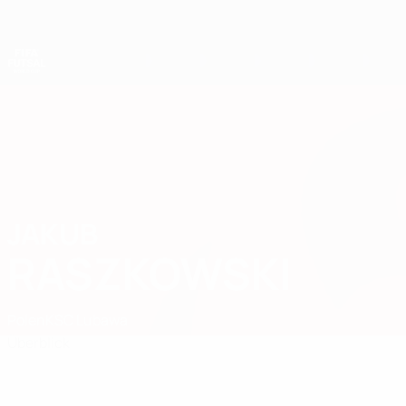
Direkt
zum
Hauptinhalt
Futsal-Weltmeisterschaft
JAKUB
Jakub Raszkowski Stat.
RASZKOWSKI
Polen
KSC Lubawa
Überblick