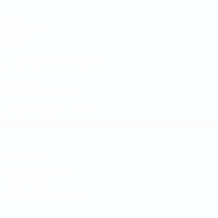
Spiele
Auslosungen
Gruppen
Stat.
SEITEN IM UEFA-NETZWERK
UEFA.com
UEFA-Stiftung für Kinder
SPRACHE &AUML;NDERN
Deutsch
English
Français
Deutsch
Русский
Español
Italiano
Datenschutz
Nutzungsbedingungen
Cookie-Politik
Datenschutzeinstellungen