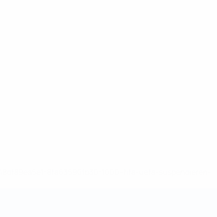
-148df89ea5e1-8fa63590fb30-1000--fifa-uefa-suspendieren-
>