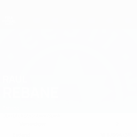
Direkt
zum
Hauptinhalt
Futsal-Weltmeisterschaft
RAUL
Raul Rebane Stat. 2028
REBANE
Estland
Überblick
Statistiken
Spiele
Verteidiger
2
POSITION
NATIONALTEAM-NUMMER
Estland
18.8.1994 (31)
LAND
GEBURTSDATUM