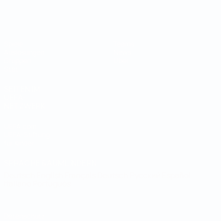
Futsal-Weltmeisterschaft
Spiele
Teams
Auslosungen
News
Gruppen
Über
Stat.
SEITEN IM
UEFA-
NETZWERK
UEFA.com
UEFA-Stiftung
für Kinder
SPRACHE &AUML;NDERN
Deutsch
English
Français
Deutsch
Русский
Español
Italiano
Português
Datenschutz