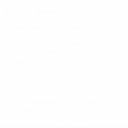
Wichtige Statistiken
Alle Statistiken
3
120
Absolvierte Spiele
Gespielte Minuten
40 im Schnitt pro Spiel
1
0
Tore
Gelbe Karten
0,34 im Schnitt pro Spiel
0
Rote Karten
* Bis auf Weiteres ausgeschlossen. <a
href='https://de.uefa.com/insideuefa/mediaservices/medi
148df89ea5e1-8fa63590fb30-1000--fifa-uefa-
suspendieren-russische-vereine-und-
nationalmannschaft/'>Mehr hier</a>