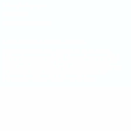
Nutzungsbedingungen
Cookie-Politik
Datenschutzeinstellungen
© 1998-2026 UEFA. Alle Rechte vorbehalten
Der Name UEFA, das UEFA-Logo und alle Marken von UEFA-
Wettbewerben sind geschützte Marken und/oder von der UEFA
urheberrechtlich geschützt. Sie dürfen nicht für kommerzielle
Zwecke verwendet werden. Mit der Verwendung von UEFA.com
erklären Sie sich mit den Nutzungsbedingungen und der
Datenschutzpolitik für die Website einverstanden.