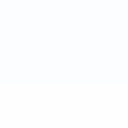
Nutzungsbedingungen
Cookie-Politik
Datenschutzeinstellungen
© 1998-2026 UEFA. Alle Rechte vorbehalten
Der Name UEFA, das UEFA-Logo und alle Marken von UEFA-
Wettbewerben sind geschützte Marken und/oder von der UEFA
urheberrechtlich geschützt. Sie dürfen nicht für kommerzielle
Zwecke verwendet werden. Mit der Verwendung von UEFA.com
erklären Sie sich mit den Nutzungsbedingungen und der
Datenschutzpolitik für die Website einverstanden.