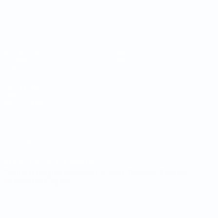
Futsal-Weltmeisterschaft
Spiele
Teams
Auslosungen
News
Gruppen
Über
Stat.
SEITEN IM
UEFA-
NETZWERK
UEFA.com
UEFA-Stiftung
für Kinder
SPRACHE &AUML;NDERN
Deutsch
English
Français
Deutsch
Русский
Español
Italiano
Português
Datenschutz