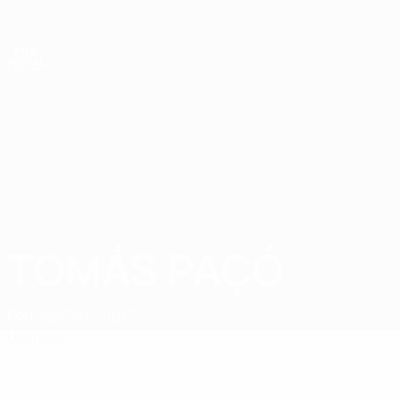
Direkt
zum
Hauptinhalt
Futsal-Weltmeisterschaft
TOMÁS PAÇÓ
Tomás Paçó Stat.
Portugal
Sporting CP
Überblick