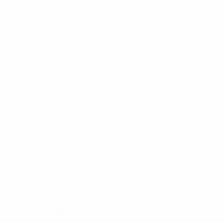
* Bis auf Weiteres ausgeschlossen. <a
href='https://de.uefa.com/insideuefa/mediaservices/medi
148df89ea5e1-8fa63590fb30-1000--fifa-uefa-
suspendieren-russische-vereine-und-
nationalmannschaft/'>Mehr hier</a>