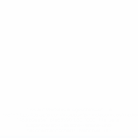
* Bis auf Weiteres ausgeschlossen. <a
href='https://de.uefa.com/insideuefa/mediaservices/medi
148df89ea5e1-8fa63590fb30-1000--fifa-uefa-
suspendieren-russische-vereine-und-
nationalmannschaft/'>Mehr hier</a>