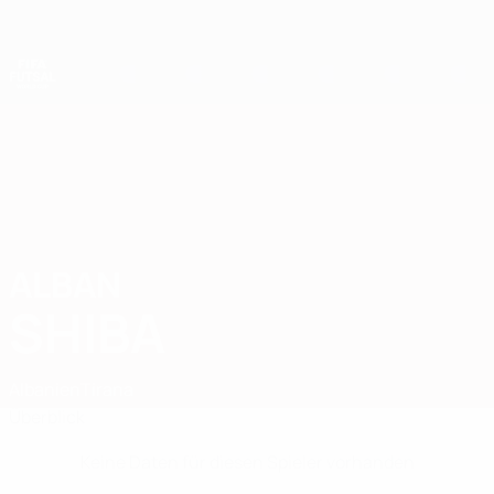
Direkt
zum
Hauptinhalt
Futsal-Weltmeisterschaft
ALBAN
Alban Shiba Stat.
SHIBA
Albanien
Tirana
Überblick
Keine Daten für diesen Spieler vorhanden