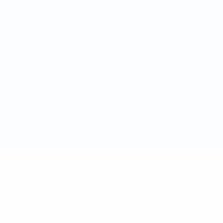
Nutzungsbedingungen
Cookie-Politik
Datenschutzeinstellungen
© 1998-2026 UEFA. Alle Rechte vorbehalten
Der Name UEFA, das UEFA-Logo und alle Marken von UEFA-
Wettbewerben sind geschützte Marken und/oder von der UEFA
urheberrechtlich geschützt. Sie dürfen nicht für kommerzielle
Zwecke verwendet werden. Mit der Verwendung von UEFA.com
erklären Sie sich mit den Nutzungsbedingungen und der
Datenschutzpolitik für die Website einverstanden.