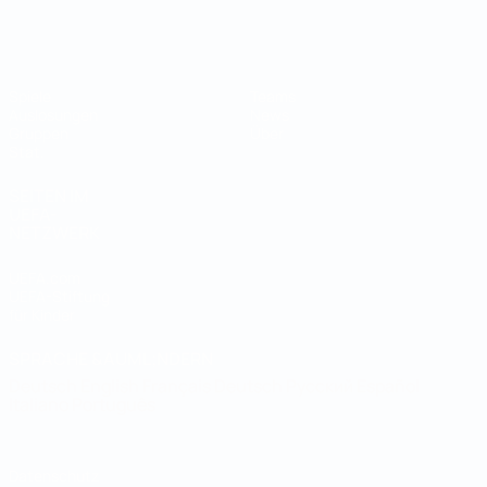
Futsal-Weltmeisterschaft
Spiele
Teams
Auslosungen
News
Gruppen
Über
Stat.
SEITEN IM
UEFA-
NETZWERK
UEFA.com
UEFA-Stiftung
für Kinder
SPRACHE &AUML;NDERN
Deutsch
English
Français
Deutsch
Русский
Español
Italiano
Português
Datenschutz