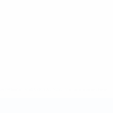
-148df89ea5e1-8fa63590fb30-1000--fifa-uefa-suspendieren-
>