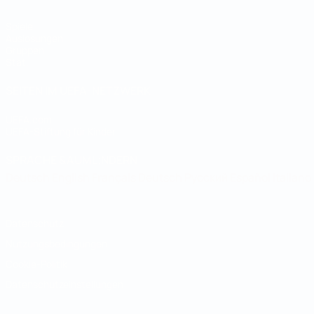
Spiele
Auslosungen
Gruppen
Stat.
SEITEN IM UEFA-NETZWERK
UEFA.com
UEFA-Stiftung für Kinder
SPRACHE &AUML;NDERN
Deutsch
English
Français
Deutsch
Русский
Español
Italiano
Datenschutz
Nutzungsbedingungen
Cookie-Politik
Datenschutzeinstellungen