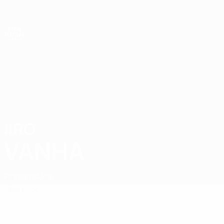
Direkt
zum
Hauptinhalt
Futsal-Weltmeisterschaft
IIRO
Iiro Vanha Stat.
VANHA
Finnland
Akaa
Überblick