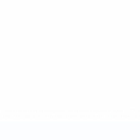
uefa.com/insideuefa/mediaservices/mediareleases/news/0272
russische-vereine-und-nationalmannschaft/'>Mehr hier</a