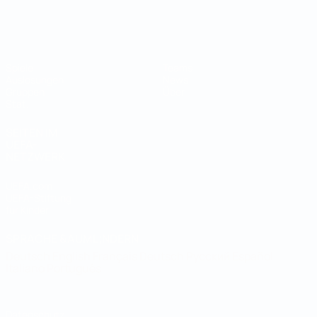
Futsal-Weltmeisterschaft
Spiele
Teams
Auslosungen
News
Gruppen
Über
Stat.
SEITEN IM
UEFA-
NETZWERK
UEFA.com
UEFA-Stiftung
für Kinder
SPRACHE &AUML;NDERN
Deutsch
English
Français
Deutsch
Русский
Español
Italiano
Português
Datenschutz