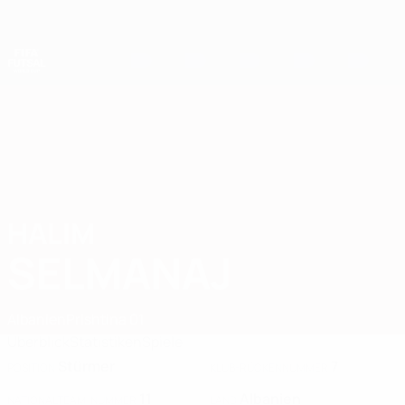
Direkt
zum
Hauptinhalt
Futsal-Weltmeisterschaft
HALIM
Halim Selmanaj Stat. 2028
SELMANAJ
Albanien
Prishtina 01
Überblick
Statistiken
Spiele
Stürmer
7
POSITION
KLUB-RÜCKENNUMMER
11
Albanien
NATIONALTEAM-NUMMER
LAND