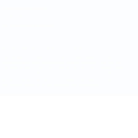
Nutzungsbedingungen
Cookie-Politik
Datenschutzeinstellungen
© 1998-2026 UEFA. Alle Rechte vorbehalten
Der Name UEFA, das UEFA-Logo und alle Marken von UEFA-
Wettbewerben sind geschützte Marken und/oder von der UEFA
urheberrechtlich geschützt. Sie dürfen nicht für kommerzielle
Zwecke verwendet werden. Mit der Verwendung von UEFA.com
erklären Sie sich mit den Nutzungsbedingungen und der
Datenschutzpolitik für die Website einverstanden.