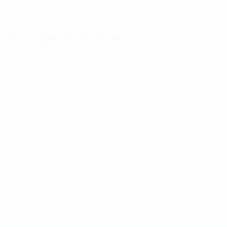
02.10.1992 (33)
GEBURTSDATUM
Wichtige Statistiken
Alle Statistiken
3
120
Absolvierte Spiele
Gespielte Minuten
40 im Schnitt pro Spiel
2
29
Tore
Abschlüsse gesamt
0,67 im Schnitt pro Spiel
9,67 im Schnitt pro Spiel
0
2
Vorlagen
Gelbe Karten
0,67 im Schnitt pro Spiel
0
Rote Karten
* Bis auf Weiteres ausgeschlossen. <a
href='https://de.uefa.com/insideuefa/mediaservices/medi
148df89ea5e1-8fa63590fb30-1000--fifa-uefa-
suspendieren-russische-vereine-und-
nationalmannschaft/'>Mehr hier</a>