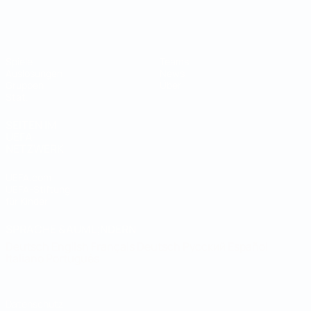
Futsal-Weltmeisterschaft
Spiele
Teams
Auslosungen
News
Gruppen
Über
Stat.
SEITEN IM
UEFA-
NETZWERK
UEFA.com
UEFA-Stiftung
für Kinder
SPRACHE &AUML;NDERN
Deutsch
English
Français
Deutsch
Русский
Español
Italiano
Português
Datenschutz