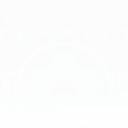
Direkt
zum
Hauptinhalt
Futsal-Weltmeisterschaft
PAVEL
Pavel Rubel Stat. 2028
RUBEL
Estland
Tallinn B.P.
Überblick
Statistiken
Spiele
Verteidiger
10
POSITION
KLUB-RÜCKENNUMMER
4
Estland
NATIONALTEAM-NUMMER
LAND