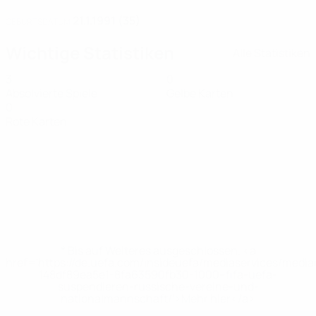
21.1.1991 (35)
GEBURTSDATUM
Wichtige Statistiken
Alle Statistiken
3
0
Absolvierte Spiele
Gelbe Karten
0
Rote Karten
* Bis auf Weiteres ausgeschlossen. <a
href='https://de.uefa.com/insideuefa/mediaservices/medi
148df89ea5e1-8fa63590fb30-1000--fifa-uefa-
suspendieren-russische-vereine-und-
nationalmannschaft/'>Mehr hier</a>