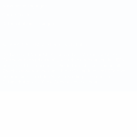
Nutzungsbedingungen
Cookie-Politik
Datenschutzeinstellungen
© 1998-2026 UEFA. Alle Rechte vorbehalten
Der Name UEFA, das UEFA-Logo und alle Marken von UEFA-
Wettbewerben sind geschützte Marken und/oder von der UEFA
urheberrechtlich geschützt. Sie dürfen nicht für kommerzielle
Zwecke verwendet werden. Mit der Verwendung von UEFA.com
erklären Sie sich mit den Nutzungsbedingungen und der
Datenschutzpolitik für die Website einverstanden.