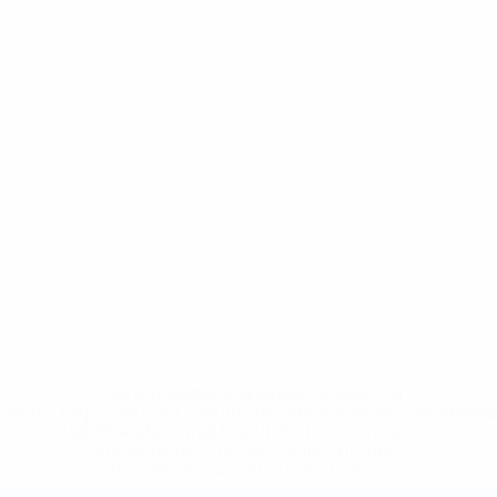
* Bis auf Weiteres ausgeschlossen. <a
href='https://de.uefa.com/insideuefa/mediaservices/medi
148df89ea5e1-8fa63590fb30-1000--fifa-uefa-
suspendieren-russische-vereine-und-
nationalmannschaft/'>Mehr hier</a>