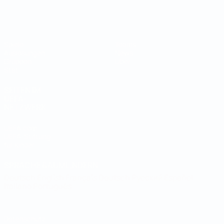
Futsal-Weltmeisterschaft
Spiele
Teams
Auslosungen
News
Gruppen
Über
Stat.
SEITEN IM
UEFA-
NETZWERK
UEFA.com
UEFA-Stiftung
für Kinder
SPRACHE &AUML;NDERN
Deutsch
English
Français
Deutsch
Русский
Español
Italiano
Português
Datenschutz