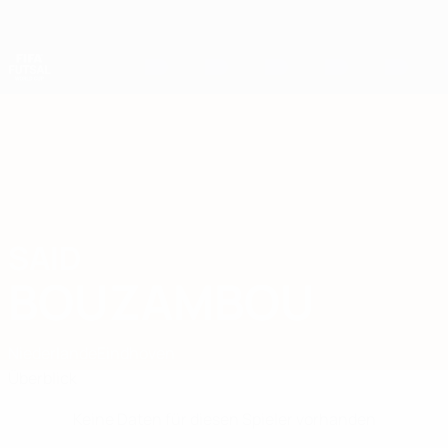
Direkt
zum
Hauptinhalt
Futsal-Weltmeisterschaft
SAID
Said Bouzambou Stat.
BOUZAMBOU
Niederlande
Eindhoven
Überblick
Keine Daten für diesen Spieler vorhanden