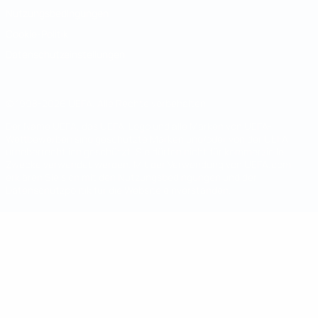
Nutzungsbedingungen
Cookie-Politik
Datenschutzeinstellungen
© 1998-2026 UEFA. Alle Rechte vorbehalten
Der Name UEFA, das UEFA-Logo und alle Marken von UEFA-
Wettbewerben sind geschützte Marken und/oder von der UEFA
urheberrechtlich geschützt. Sie dürfen nicht für kommerzielle
Zwecke verwendet werden. Mit der Verwendung von UEFA.com
erklären Sie sich mit den Nutzungsbedingungen und der
Datenschutzpolitik für die Website einverstanden.