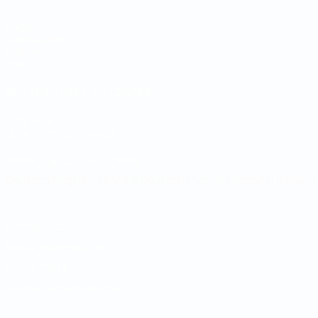
Spiele
Auslosungen
Gruppen
Stat.
SEITEN IM UEFA-NETZWERK
UEFA.com
UEFA-Stiftung für Kinder
SPRACHE &AUML;NDERN
Deutsch
English
Français
Deutsch
Русский
Español
Italiano
Datenschutz
Nutzungsbedingungen
Cookie-Politik
Datenschutzeinstellungen