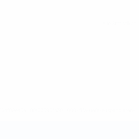
Alle Statistiken
-148df89ea5e1-8fa63590fb30-1000--fifa-uefa-suspendieren-
>