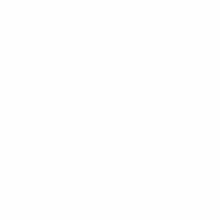
8
KLUB-RÜCKENNUMMER
Estland
LAND