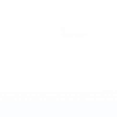
0
Gelbe Karten
uefa.com/insideuefa/mediaservices/mediareleases/news/0272
russische-vereine-und-nationalmannschaft/'>Mehr hier</a