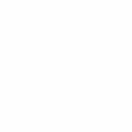
17.10.1997 (28)
GEBURTSDATUM
Wichtige Statistiken
3
Absolvierte Spiele
0
Rote Karten
* Bis auf Weiteres ausgeschlossen. <a href='https://de.
Futsal-Weltmeisterschaft