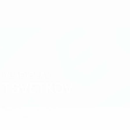
Direkt
zum
Hauptinhalt
Futsal-Weltmeisterschaft
VLADISLAV
Vladislav Tsvetkov Stat. 2028
TSVETKOV
Estland
Tallinn B.P.
Überblick
Statistiken
Spiele
Torhüter
POSITION
12
NATIONALTEAM-NUMMER