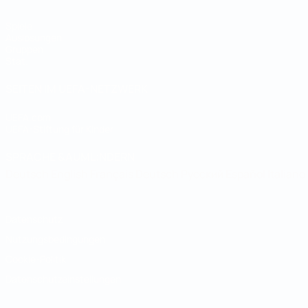
Spiele
Auslosungen
Gruppen
Stat.
SEITEN IM UEFA-NETZWERK
UEFA.com
UEFA-Stiftung für Kinder
SPRACHE &AUML;NDERN
Deutsch
English
Français
Deutsch
Русский
Español
Italiano
Datenschutz
Nutzungsbedingungen
Cookie-Politik
Datenschutzeinstellungen