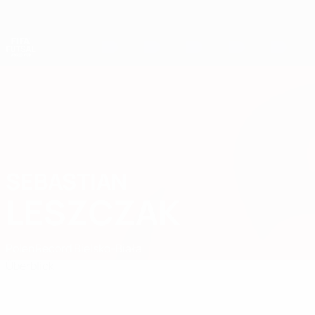
Direkt
zum
Hauptinhalt
Futsal-Weltmeisterschaft
SEBASTIAN
Sebastian Leszczak Stat.
LESZCZAK
Polen
Record Bielsko-Biała
Überblick