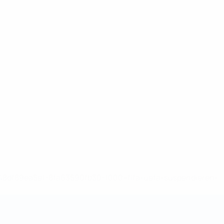
-148df89ea5e1-8fa63590fb30-1000--fifa-uefa-suspendieren-
>