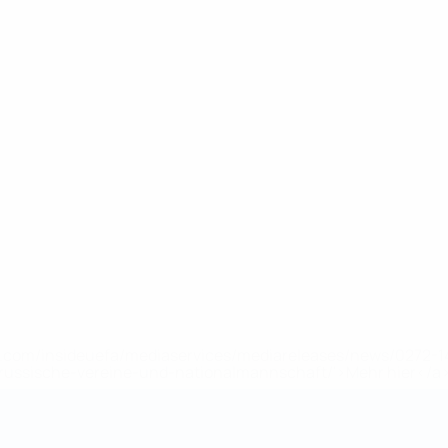
uefa.com/insideuefa/mediaservices/mediareleases/news/0272
russische-vereine-und-nationalmannschaft/'>Mehr hier</a