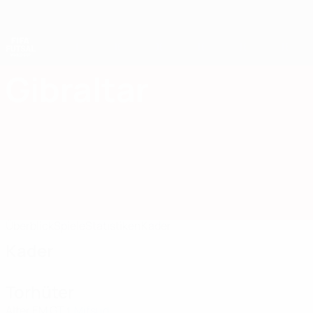
Direkt
zum
Hauptinhalt
Futsal-Weltmeisterschaft
Gibraltar
Gibraltar Futsal-Weltmeisterschaft 2028
Überblick
Spiele
Statistiken
Kader
Kader
Torhüter
Alter
EM
GT
Mifsud
1