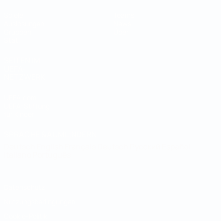
Spiele
Teams
Auslosungen
News
Gruppen
Über
Stat.
SEITEN IM
UEFA-
NETZWERK
UEFA.com
UEFA-Stiftung
für Kinder
SPRACHE &AUML;NDERN
Deutsch
English
Français
Deutsch
Русский
Español
Italiano
Português
Datenschutz
Nutzungsbedingungen
Cookie-Politik