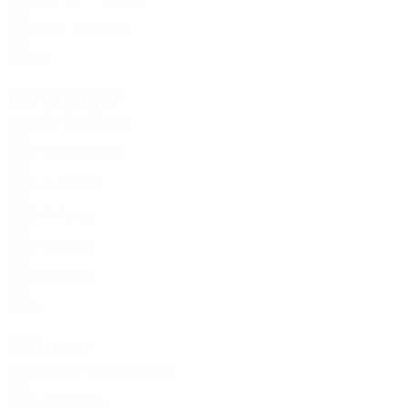
GIB
20
3
18
Figueras
13
GIB
22
3
6
Verteidiger
Alter
EM
T
Glynn
2
GIB
21
3
-
Remorino
3
GIB
33
3
-
Castle
4
GIB
32
3
-
Perez
5
GIB
27
2
-
Moya
6
GIB
25
3
-
Duo
12
GIB
20
3
-
Stürmer
Alter
EM
T
El Andaloussi
7
GIB
35
3
-
Perera
8