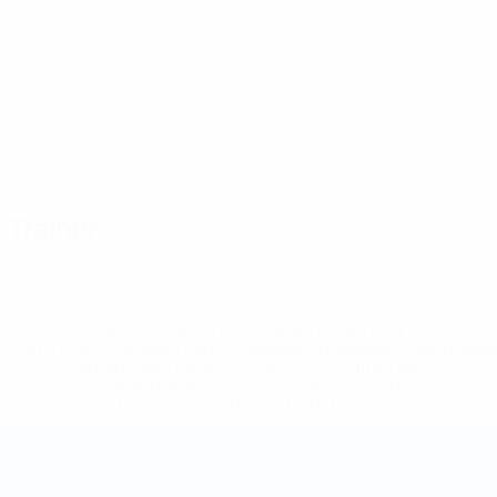
GIB
22
3
-
Pitaluga
9
GIB
27
3
-
Rodriguez
10
GIB
36
3
-
Parker
11
GIB
30
3
-
Smith
14
GIB
25
3
-
Trainer
Gil Prieto
ESP
* Bis auf Weiteres ausgeschlossen. <a
href='https://de.uefa.com/insideuefa/mediaservices/medi
148df89ea5e1-8fa63590fb30-1000--fifa-uefa-
suspendieren-russische-vereine-und-
nationalmannschaft/'>Mehr hier</a>
Futsal-Weltmeisterschaft