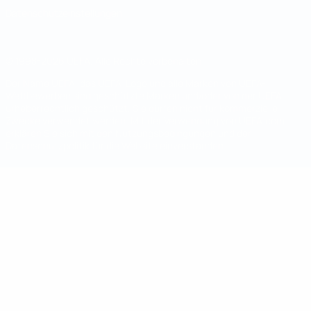
Datenschutzeinstellungen
© 1998-2026 UEFA. Alle Rechte vorbehalten
Der Name UEFA, das UEFA-Logo und alle Marken von UEFA-
Wettbewerben sind geschützte Marken und/oder von der UEFA
urheberrechtlich geschützt. Sie dürfen nicht für kommerzielle
Zwecke verwendet werden. Mit der Verwendung von UEFA.com
erklären Sie sich mit den Nutzungsbedingungen und der
Datenschutzpolitik für die Website einverstanden.