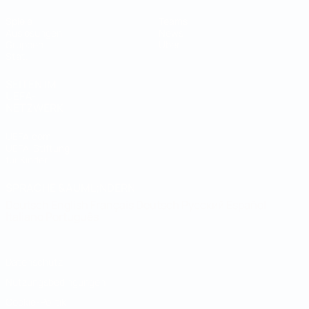
Spiele
Teams
Auslosungen
News
Gruppen
Über
Stat.
SEITEN IM
UEFA-
NETZWERK
UEFA.com
UEFA-Stiftung
für Kinder
SPRACHE &AUML;NDERN
Deutsch
English
Français
Deutsch
Русский
Español
Italiano
Português
Datenschutz
Nutzungsbedingungen
Cookie-Politik