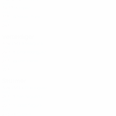
AND
39
3
3
Lopez
13
AND
31
3
-
Maxim Pons
15
AND
24
3
-
Verteidiger
Alter
EM
T
Mesquita
3
AND
29
3
1
Oriol Rodriguez
6
AND
27
3
1
Roc Torres
22
AND
22
3
-
Stürmer
Alter
EM
T
Dominguez
4
AND
28
3
-
San Segundo
5
AND
29
3
1
Josep Segura
7
AND
24
3
4
C. Bové
8