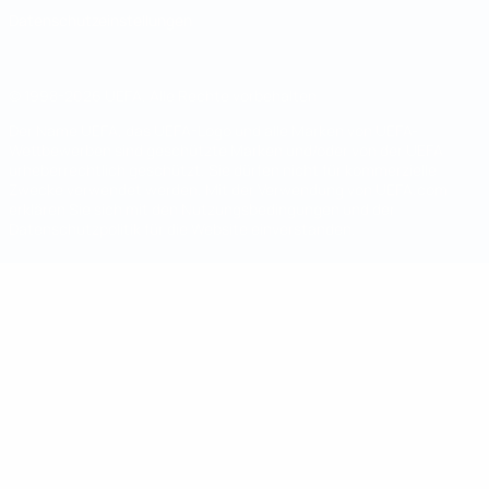
Datenschutzeinstellungen
© 1998-2026 UEFA. Alle Rechte vorbehalten
Der Name UEFA, das UEFA-Logo und alle Marken von UEFA-
Wettbewerben sind geschützte Marken und/oder von der UEFA
urheberrechtlich geschützt. Sie dürfen nicht für kommerzielle
Zwecke verwendet werden. Mit der Verwendung von UEFA.com
erklären Sie sich mit den Nutzungsbedingungen und der
Datenschutzpolitik für die Website einverstanden.