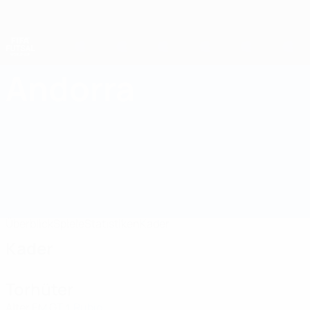
Direkt
zum
Hauptinhalt
Futsal-Weltmeisterschaft
Andorra
Andorra Futsal-Weltmeisterschaft 2028
Überblick
Spiele
Statistiken
Kader
Kader
Torhüter
Alter
EM
GT
Rubio
1