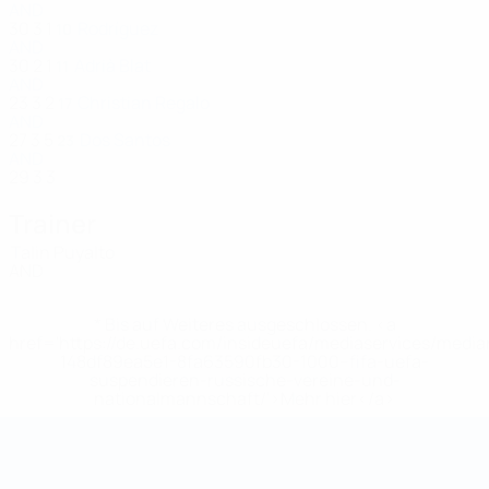
AND
30
3
1
Rodríguez
10
AND
30
2
1
Adrià Blat
11
AND
23
3
2
Christian Regalo
17
AND
27
3
5
Dos Santos
23
AND
29
3
3
Trainer
Talin Puyalto
AND
* Bis auf Weiteres ausgeschlossen. <a
href='https://de.uefa.com/insideuefa/mediaservices/medi
148df89ea5e1-8fa63590fb30-1000--fifa-uefa-
suspendieren-russische-vereine-und-
nationalmannschaft/'>Mehr hier</a>
Futsal-Weltmeisterschaft