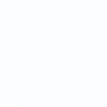
Futsal-Weltmeisterschaft
Spiele
Teams
Auslosungen
News
Gruppen
Über
Stat.
SEITEN IM
UEFA-
NETZWERK
UEFA.com
UEFA-Stiftung
für Kinder
SPRACHE &AUML;NDERN
Deutsch
English
Français
Deutsch
Русский
Español
Italiano
Português
Datenschutz