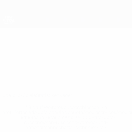
Direkt
zum
Hauptinhalt
Futsal-Weltmeisterschaft
Thailand
Thailand Futsal-Weltmeisterschaft 2028
Überblick
Spiele
Statistiken
Kader
* Bis auf Weiteres ausgeschlossen. <a
href='https://de.uefa.com/insideuefa/mediaservices/medi
148df89ea5e1-8fa63590fb30-1000--fifa-uefa-
suspendieren-russische-vereine-und-
nationalmannschaft/'>Mehr hier</a>