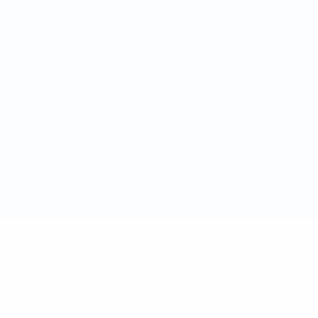
Nutzungsbedingungen
Cookie-Politik
Datenschutzeinstellungen
© 1998-2026 UEFA. Alle Rechte vorbehalten
Der Name UEFA, das UEFA-Logo und alle Marken von UEFA-
Wettbewerben sind geschützte Marken und/oder von der UEFA
urheberrechtlich geschützt. Sie dürfen nicht für kommerzielle
Zwecke verwendet werden. Mit der Verwendung von UEFA.com
erklären Sie sich mit den Nutzungsbedingungen und der
Datenschutzpolitik für die Website einverstanden.