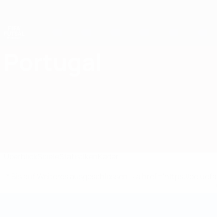
Direkt
zum
Hauptinhalt
Futsal-Weltmeisterschaft
Portugal
Portugal Statistiken Futsal-Weltmeisterschaft 2028
Überblick
Spiele
Statistiken
Kader
* Bis auf Weiteres ausgeschlossen. <a href='https://de.
Futsal-Weltmeisterschaft