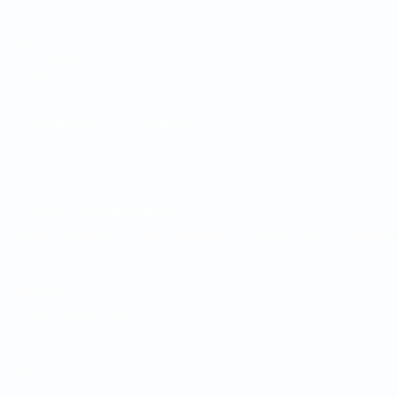
Spiele
Auslosungen
Gruppen
Stat.
SEITEN IM UEFA-NETZWERK
UEFA.com
UEFA-Stiftung für Kinder
SPRACHE &AUML;NDERN
Deutsch
English
Français
Deutsch
Русский
Español
Italiano
Datenschutz
Nutzungsbedingungen
Cookie-Politik
Datenschutzeinstellungen