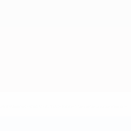
-148df89ea5e1-8fa63590fb30-1000--fifa-uefa-suspendieren-
>