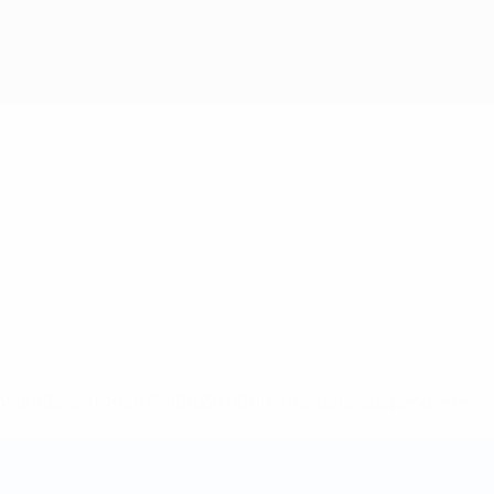
-148df89ea5e1-8fa63590fb30-1000--fifa-uefa-suspendieren-
>