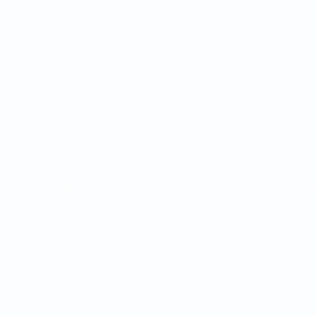
Spiele
Auslosungen
Gruppen
Stat.
SEITEN IM UEFA-NETZWERK
UEFA.com
UEFA-Stiftung für Kinder
SPRACHE &AUML;NDERN
Deutsch
English
Français
Deutsch
Русский
Español
Italiano
Datenschutz
Nutzungsbedingungen
Cookie-Politik
Datenschutzeinstellungen