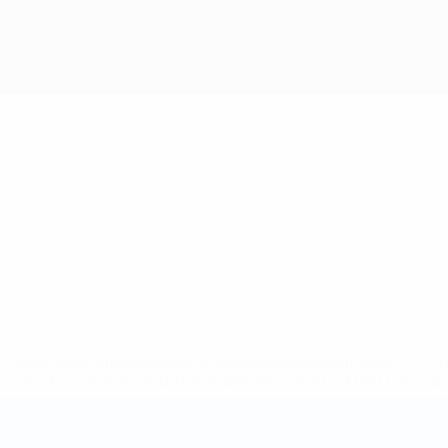
uefa.com/insideuefa/mediaservices/mediareleases/news/0272
russische-vereine-und-nationalmannschaft/'>Mehr hier</a