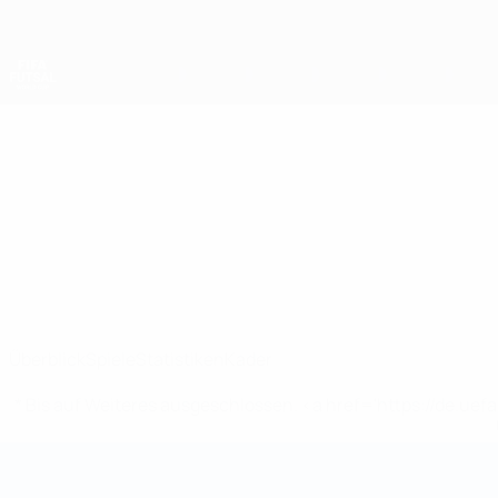
Direkt
zum
Hauptinhalt
Futsal-Weltmeisterschaft
New Zealand
New Zealand Futsal-Weltmeisterschaft 2028
Überblick
Spiele
Statistiken
Kader
* Bis auf Weiteres ausgeschlossen. <a href='https://de.
Futsal-Weltmeisterschaft