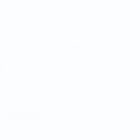
Futsal-Weltmeisterschaft
Spiele
Teams
Auslosungen
News
Gruppen
Über
Stat.
SEITEN IM
UEFA-
NETZWERK
UEFA.com
UEFA-Stiftung
für Kinder
SPRACHE &AUML;NDERN
Deutsch
English
Français
Deutsch
Русский
Español
Italiano
Português
Datenschutz