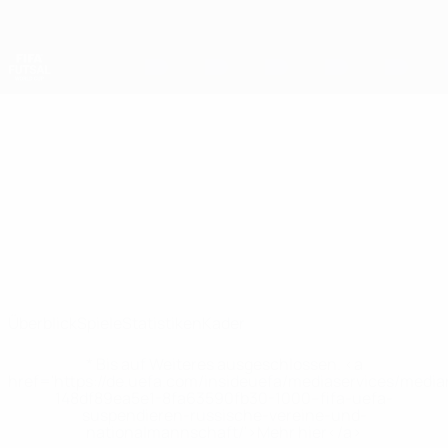
Direkt
zum
Hauptinhalt
Futsal-Weltmeisterschaft
New Zealand
New Zealand Statistiken Futsal-Weltmeisterschaft 2028
Überblick
Spiele
Statistiken
Kader
* Bis auf Weiteres ausgeschlossen. <a
href='https://de.uefa.com/insideuefa/mediaservices/medi
148df89ea5e1-8fa63590fb30-1000--fifa-uefa-
suspendieren-russische-vereine-und-
nationalmannschaft/'>Mehr hier</a>