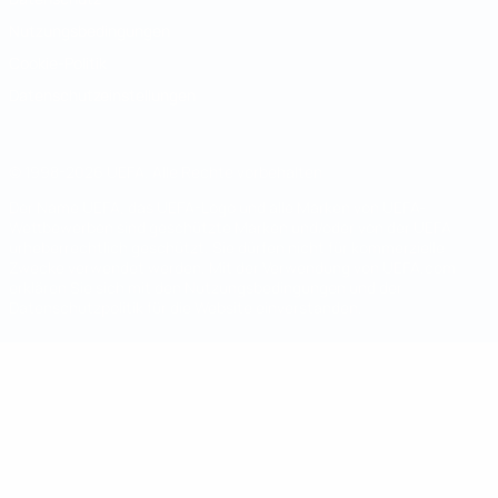
Nutzungsbedingungen
Cookie-Politik
Datenschutzeinstellungen
© 1998-2026 UEFA. Alle Rechte vorbehalten
Der Name UEFA, das UEFA-Logo und alle Marken von UEFA-
Wettbewerben sind geschützte Marken und/oder von der UEFA
urheberrechtlich geschützt. Sie dürfen nicht für kommerzielle
Zwecke verwendet werden. Mit der Verwendung von UEFA.com
erklären Sie sich mit den Nutzungsbedingungen und der
Datenschutzpolitik für die Website einverstanden.