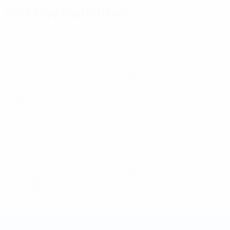
Wichtige Statistiken
12
11
Tore
Gegentore
4 im Schnitt pro Spiel
3,67 im Schnitt pro Spiel
3
0
Gelbe Karten
Rote Karten
1 im Schnitt pro Spiel
Alle Statistiken
Kader
Barr
Beattie
Best
Dobney
Kernohan
L.
Lowry
Mc
Verteidiger
Stürmer
Stürmer
Stürmer
Verteidiger
Stürmer
Tor
McMenemy
Stürmer
* Bis auf Weiteres ausgeschlossen. <a
href='https://de.uefa.com/insideuefa/mediaservices/medi
148df89ea5e1-8fa63590fb30-1000--fifa-uefa-
suspendieren-russische-vereine-und-
nationalmannschaft/'>Mehr hier</a>
Futsal-Weltmeisterschaft