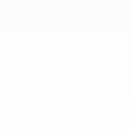
Direkt
zum
Hauptinhalt
Futsal-Weltmeisterschaft
Nordirland
Nordirland Futsal-Weltmeisterschaft 2028
Überblick
Spiele
Statistiken
Kader
Spiele