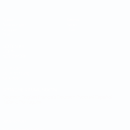
Spiele
Teams
Auslosungen
News
Gruppen
Über
Stat.
SEITEN IM
UEFA-
NETZWERK
UEFA.com
UEFA-Stiftung
für Kinder
SPRACHE &AUML;NDERN
Deutsch
English
Français
Deutsch
Русский
Español
Italiano
Português
Datenschutz
Nutzungsbedingungen