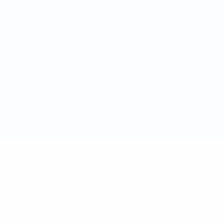
Cookie-Politik
Datenschutzeinstellungen
© 1998-2026 UEFA. Alle Rechte vorbehalten
Der Name UEFA, das UEFA-Logo und alle Marken von UEFA-
Wettbewerben sind geschützte Marken und/oder von der UEFA
urheberrechtlich geschützt. Sie dürfen nicht für kommerzielle
Zwecke verwendet werden. Mit der Verwendung von UEFA.com
erklären Sie sich mit den Nutzungsbedingungen und der
Datenschutzpolitik für die Website einverstanden.