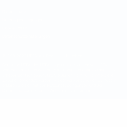
Datenschutz
Nutzungsbedingungen
Cookie-Politik
Datenschutzeinstellungen
© 1998-2026 UEFA. Alle Rechte vorbehalten
Der Name UEFA, das UEFA-Logo und alle Marken von UEFA-
Wettbewerben sind geschützte Marken und/oder von der UEFA
urheberrechtlich geschützt. Sie dürfen nicht für kommerzielle
Zwecke verwendet werden. Mit der Verwendung von UEFA.com
erklären Sie sich mit den Nutzungsbedingungen und der
Datenschutzpolitik für die Website einverstanden.