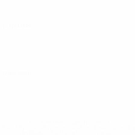
10 April 2026
12 April 2026
* Bis auf Weiteres ausgeschlossen. <a
href='https://de.uefa.com/insideuefa/mediaservices/medi
148df89ea5e1-8fa63590fb30-1000--fifa-uefa-