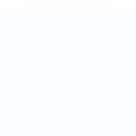
suspendieren-russische-vereine-und-
nationalmannschaft/'>Mehr hier</a>
Futsal-Weltmeisterschaft
Spiele
Teams
Auslosungen
News
Gruppen
Über
Stat.
SEITEN IM
UEFA-
NETZWERK
UEFA.com
UEFA-Stiftung
für Kinder
SPRACHE &AUML;NDERN
Deutsch
English
Français
Deutsch
Русский
Español
Italiano
Português