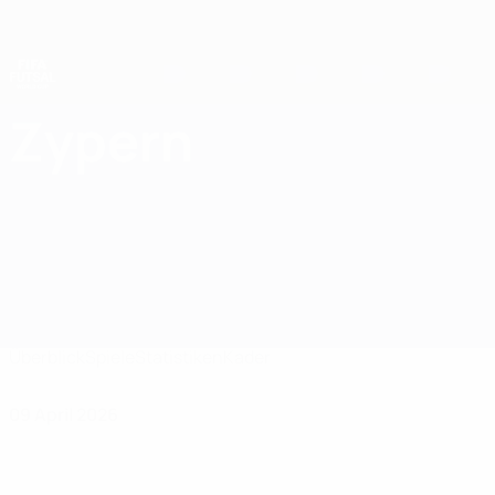
Direkt
zum
Hauptinhalt
Futsal-Weltmeisterschaft
Zypern
Zypern Futsal-Weltmeisterschaft 2028
Überblick
Spiele
Statistiken
Kader
09 April 2026