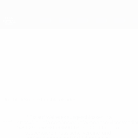
Direkt
zum
Hauptinhalt
Futsal-Weltmeisterschaft
Brasilien
Brasilien Futsal-Weltmeisterschaft 2028
Überblick
Spiele
Statistiken
Kader
* Bis auf Weiteres ausgeschlossen. <a
href='https://de.uefa.com/insideuefa/mediaservices/medi
148df89ea5e1-8fa63590fb30-1000--fifa-uefa-
suspendieren-russische-vereine-und-