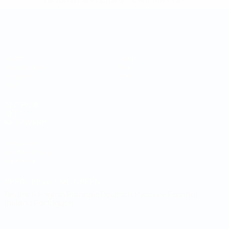
nationalmannschaft/'>Mehr hier</a>
Futsal-Weltmeisterschaft
Spiele
Teams
Auslosungen
News
Gruppen
Über
Stat.
SEITEN IM
UEFA-
NETZWERK
UEFA.com
UEFA-Stiftung
für Kinder
SPRACHE &AUML;NDERN
Deutsch
English
Français
Deutsch
Русский
Español
Italiano
Português