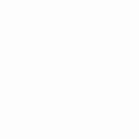
Datenschutz
Nutzungsbedingungen
Cookie-Politik
Datenschutzeinstellungen
© 1998-2026 UEFA. Alle Rechte vorbehalten
Der Name UEFA, das UEFA-Logo und alle Marken von UEFA-
Wettbewerben sind geschützte Marken und/oder von der UEFA
urheberrechtlich geschützt. Sie dürfen nicht für kommerzielle
Zwecke verwendet werden. Mit der Verwendung von UEFA.com
erklären Sie sich mit den Nutzungsbedingungen und der
Datenschutzpolitik für die Website einverstanden.