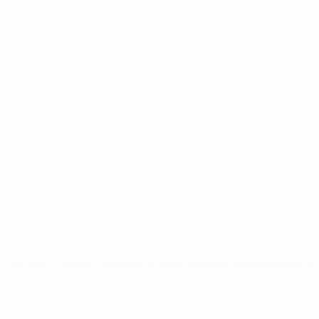
* Bis auf Weiteres ausgeschlossen. <a href='https://de.
Futsal-Weltmeisterschaft
Spiele
Auslosungen
Gruppen
Stat.
SEITEN IM UEFA-NETZWERK
UEFA.com
UEFA-Stiftung für Kinder
SPRACHE &AUML;NDERN
Deutsch
English
Français
Deutsch
Русский
Español
Italiano
Datenschutz