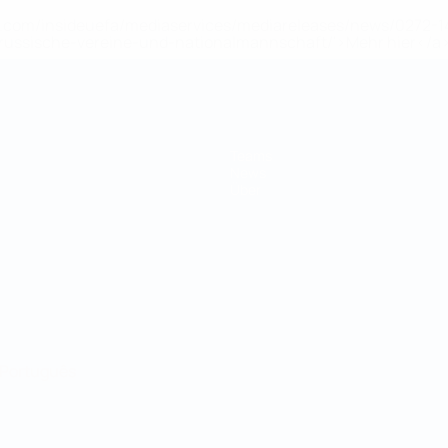
uefa.com/insideuefa/mediaservices/mediareleases/news/0272
russische-vereine-und-nationalmannschaft/'>Mehr hier</a
Teams
News
Über
Português