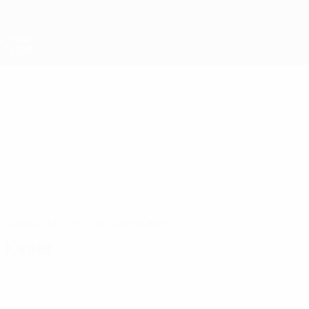
Direkt
zum
Hauptinhalt
Futsal-Weltmeisterschaft
Angola
Angola Futsal-Weltmeisterschaft 2028
Überblick
Spiele
Statistiken
Kader
Kader
Offizielle Spielerliste noch nicht verfügbar