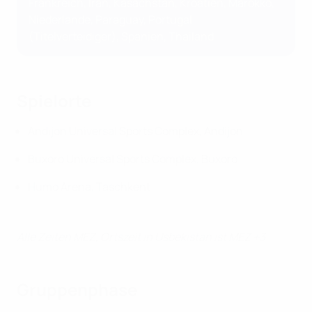
Frankreich, Iran, Kasachstan, Kroatien, Marokko,
Niederlande, Paraguay, Portugal
(Titelverteidiger), Spanien, Thailand
Spielorte
Andijon Universal Sports Complex, Andijon
Buxoro Universal Sports Complex, Buxoro
Humo Arena, Taschkent
Alle Zeiten MEZ, Ortszeit in Usbekistan ist MEZ +3
Gruppenphase