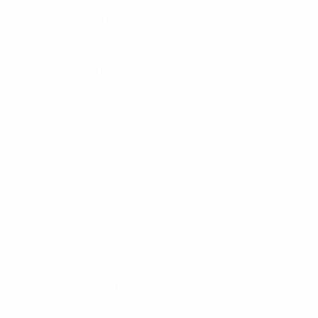
15. September: Afghanistan - Angola 6:4
(Taschkent),
Argentinien -
Ukraine
7:1 (Taschkent)
18. September: Angola -
Ukraine
2:7 (Taschkent),
Argentinien - Afghanistan 2:1 (Taschkent)
21. September:
Ukraine
- Afghanistan 4:1 (Andijon),
Angola - Argentinien 5:9 (Taschkent)
Gruppe D:
15. September: Neuseeland - Libyen 1:3 (Andijon),
Spanien
-
Kasachstan
1:1 (Andijon)
18. September: Libyen -
Kasachstan
1:4
(Andijon),
Spanien
- Neuseeland 7:1 (Andijon)
21. September:
Kasachstan
- Neuseeland 10:0
(Taschkent), Libyen -
Spanien
0:8 (Andijon)
Gruppe E:
16. September:
Portugal
- Panama 10:1 (Taschkent),
Tadschikistan - Marokko 2:4 (Taschkent)