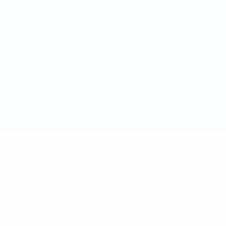
Cookie-Politik
Datenschutzeinstellungen
© 1998-2026 UEFA. Alle Rechte vorbehalten
Der Name UEFA, das UEFA-Logo und alle Marken von UEFA-
Wettbewerben sind geschützte Marken und/oder von der UEFA
urheberrechtlich geschützt. Sie dürfen nicht für kommerzielle
Zwecke verwendet werden. Mit der Verwendung von UEFA.com
erklären Sie sich mit den Nutzungsbedingungen und der
Datenschutzpolitik für die Website einverstanden.