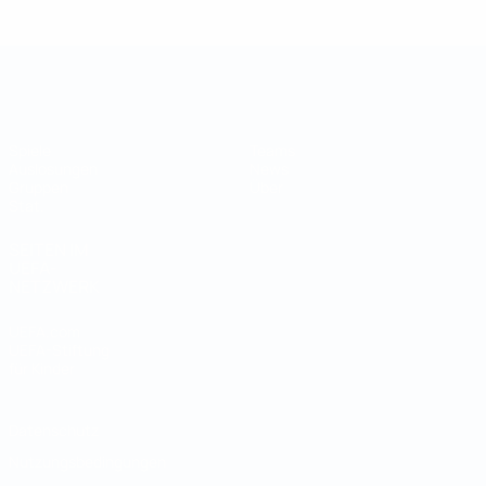
Futsal-Weltmeisterschaft
Spiele
Teams
Auslosungen
News
Gruppen
Über
Stat.
SEITEN IM
UEFA-
NETZWERK
UEFA.com
UEFA-Stiftung
für Kinder
Datenschutz
Nutzungsbedingungen