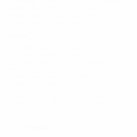
19. September: Marokko - Panama 6:3 (Taschkent),
Portugal
- Tadschikistan 3:2 (Taschkent)
22. September: Marokko -
Portugal
1:4 (Taschkent),
Panama - Tadschikistan 8:3 (Buxoro)
Gruppe F:
16. September: Iran - Venezuela 7:1 (Buxoro),
Guatemala -
Frankreich
3:6 (Buxoro)
19. September: Iran - Guatemala
9:4
(Buxoro),
Frankreich
- Venezuela 7:3
(Buxoro)
22. September:
Frankreich
- Iran (Buxoro), Venezuela -
Guatemala (17:00, Taschkent)
Die beiden besten Teams jeder Gruppe sowie die vier
besten Drittplatzierten erreichen das Achtelfinale.
K.-o.-Runde