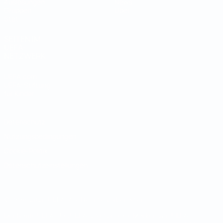
Auslosungen
News
Gruppen
Über
Stat.
SEITEN IM
UEFA-
NETZWERK
UEFA.com
UEFA-Stiftung
für Kinder
Datenschutz
Nutzungsbedingungen
Cookie-Politik
Datenschutzeinstellungen
© 1998-2026 UEFA. Alle Rechte vorbehalten
Der Name UEFA, das UEFA-Logo und alle Marken von UEFA-