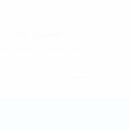
© 1998-2026 UEFA. All rights reserved.
Letzte Aktualisierung: Sonntag, 28. April 2024
Für dich ausgewählt
Vorrunde: Wer ist weitergekommen?
Hauptrunde: Alle Ergebnisse
Play-offs der Hauptrunde: Deutschland weiter
Futsal-Weltmeisterschaft
Spiele
Teams