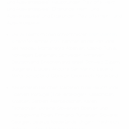
und Auswärtsspiele), Hauptrunden-Play-offs (Heim-
und Auswärtsspiele), Eliterunde (Heim- und
Auswärtsspiele) und Eliterunden-Play-offs (Heim- und
Auswärtsspiele).
Die 24 Teams mit den schlechtesten
Koeffizienten
(Stand November 2021) nahmen an der Vorrunde
teil: Moldau, Montenegro, Albanien, Kosovo, Türkei,
Norwegen, Dänemark, Schweden, Armenien,
Deutschland, Griechenland, Israel, Schweiz, Zypern,
Bulgarien, Litauen, Andorra, San Marino, Estland,
Malta, Schottland, Gibraltar, Österreich, Nordirland.
Alle anderen Nationen starteten in der Hauptrunde:
Spanien, Portugal (Titelverteidiger), Kasachstan,
Kroatien, Serbien, Aserbaidschan, Italien,
Tschechien, Ukraine, Slowenien, Bosnien und
Herzegowina, Polen, Finnland, Rumänien, Slowakei,
Georgien, Belarus, Niederlande, Ungarn, Frankreich,
Belgien, Lettland, Nordmazedonien.