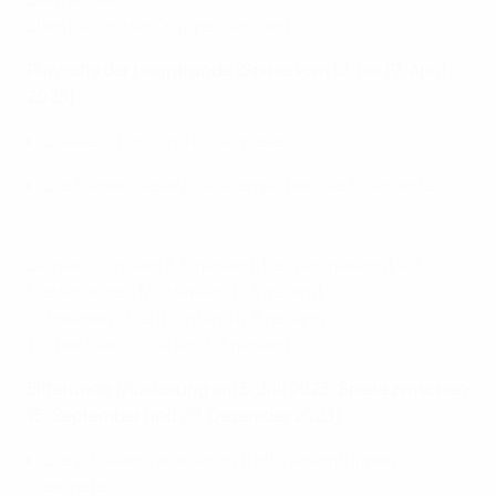
Ebenfalls in der Gruppe: Lettland
Play-offs der Hauptrunde (Spiele vom 12. bis 19. April
2023)
Duelle in Hin- und Rückspielen
Die Sieger dieser Duelle erreichen die Eliterunde
Belgien - Ungarn 5:5 gesamt, Belgien gewinnt 4:3 i.S.
Niederlande - Moldawien 11:3 gesamt
Schweden - Deutschland 4:8 gesamt
Tschechien - Litauen 7:3 gesamt
Eliterunde (Auslosung am 5. Juli 2023, Spiele zwischen
15. September und 20. Dezember 2023)
Die 20 Teams wurden in fünf Vierergruppen
eingeteilt.