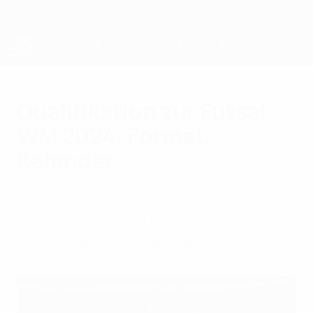
Direkt
zum
Hauptinhalt
Futsal-Weltmeisterschaft
Qualifikation zur Futsal-
WM 2024: Format,
Kalender
Sonntag, 28. April 2024
Sieben europäische Nationen werden bei
der WM-Endrunde dabei sein.