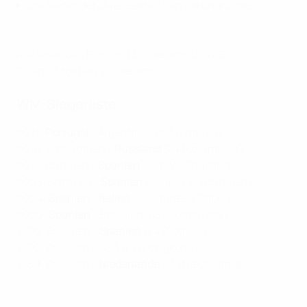
Die Sieger der Duelle erreichen die Endrunde.
Niederlande - Finnland 5:5 gesamt (5:4 i.S.)
Polen - Kroatien 4:5 gesamt
WM-Siegerliste
2021:
Portugal
- Argentinien 2:1 (Litauen)
2016: Argentinien -
Russland
5:4 (Kolumbien)
2012: Brasilien -
Spanien
3:2 n.V. (Thailand)
2008: Brasilien -
Spanien
2:2, 4:3 i.E. (Brasilien)
2004:
Spanien
-
Italien
2:1 (Chinese Taipei)
2000:
Spanien
- Brasilien 4:3 (Guatemala)
1996: Brasilien -
Spanien
6:4 (Spanien)
1992: Brasilien - USA 4:1 (Hongkong)
1989: Brasilien -
Niederlande
2:1 (Niederlande)