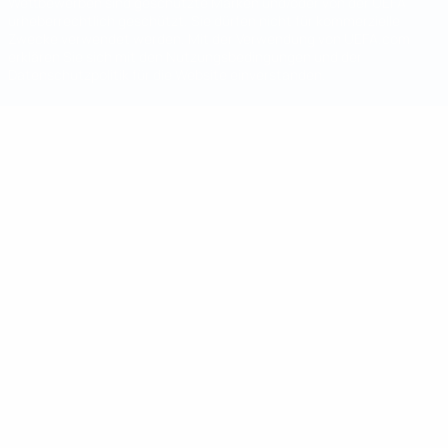
Wettbewerben sind geschützte Marken und/oder von der UEFA
urheberrechtlich geschützt. Sie dürfen nicht für kommerzielle
Zwecke verwendet werden. Mit der Verwendung von UEFA.com
erklären Sie sich mit den Nutzungsbedingungen und der
Datenschutzpolitik für die Website einverstanden.