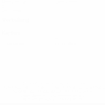
Absolvierte Spiele
Gelbe Karten
0
Rote Karten
Verteilung
Karten
0
0
Gelbe Karten
Rote Karten
* Bis auf Weiteres ausgeschlossen. <a
href='https://de.uefa.com/insideuefa/mediaservices/medi
148df89ea5e1-8fa63590fb30-1000--fifa-uefa-
suspendieren-russische-vereine-und-
nationalmannschaft/'>Mehr hier</a>