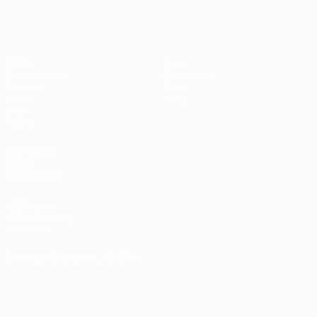
Futsal-EURO
Spiele
News
Auslosungen
Geschichte
Gruppen
Über
Video
Shop
Stat.
Teams
SEITEN IM
UEFA-
NETZWERK
UEFA.com
UEFA-Stiftung
für Kinder
SPRACHE &AUML;NDERN
Deutsch
English
Français
Deutsch
Русский
Español
Italiano
Português