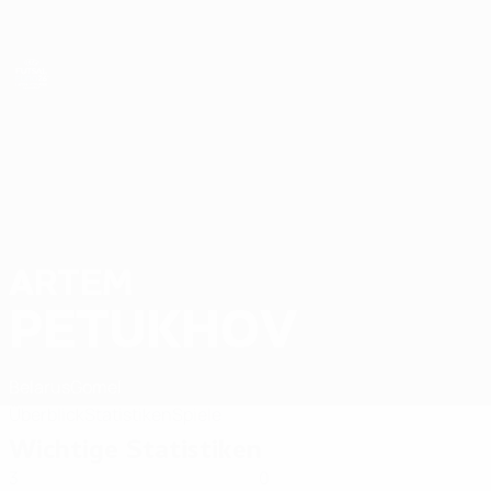
Direkt
zum
Hauptinhalt
Futsal-EURO
ARTEM
Artem Petukhov Stat. 2026
PETUKHOV
Belarus
Gomel
Überblick
Statistiken
Spiele
Wichtige Statistiken
3
0