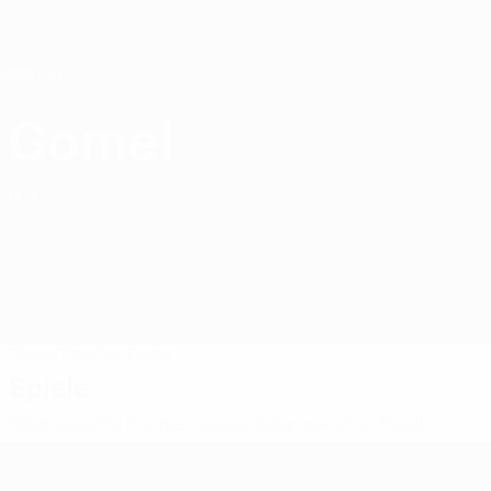
Direkt
zum
Hauptinhalt
Home
Gomel
BC Gomel
BLR
Spiele
Tabellen
Kader
Spiele
Belarussische Premier League
Belarussischer Pokal