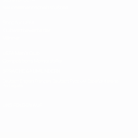
Nationalmannschaftsfußball
Shop für UEFA-
Klubwettbewerbe der
Männer
UEFA Men's Club
Competitions Memorabilia
SPRACHE &AUML;NDERN
Deutsch
English
Français
Deutsch
Русский
Español
Italiano
Português
UNS FOLGEN AUF