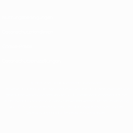
Nutzungsbedingungen
Datenschutzrichtlinien
Cookie-Politik
Datenschutzeinstellungen
© 1998-2026 UEFA. Alle Rechte vorbehalten
Der Name UEFA, das UEFA-Logo und alle Marken von UEFA-Wettbewerben sind
geschützte Marken und/oder von der UEFA urheberrechtlich geschützt. Sie
dürfen nicht für kommerzielle Zwecke verwendet werden. Mit der Verwendung
von UEFA.com erklären Sie sich mit den Nutzungsbedingungen und der
Datenschutzpolitik für die Website einverstanden.