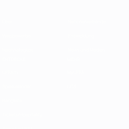
Über
Nationalverbände
Wettbewerbe
Entwicklung
Nachhaltigkeit
News und Medien
ENTDECKE
MEHR
UEFA.tv
MyUEFA
Spielkalender
UC3
Rangliste
Tickets/Hospitality
Store für UEFA-