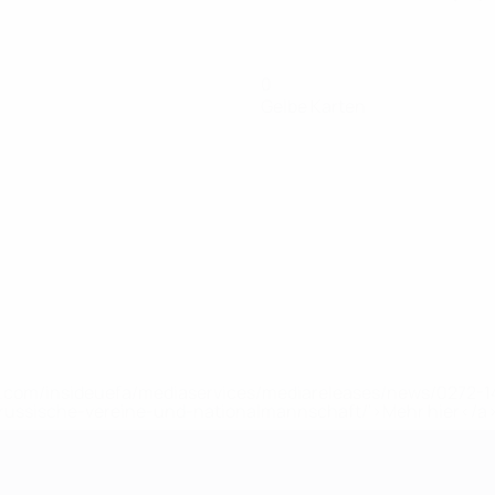
0
Gelbe Karten
uefa.com/insideuefa/mediaservices/mediareleases/news/0272
russische-vereine-und-nationalmannschaft/'>Mehr hier</a