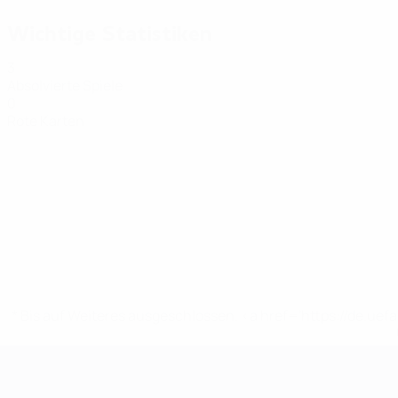
Wichtige Statistiken
3
Absolvierte Spiele
0
Rote Karten
* Bis auf Weiteres ausgeschlossen. <a href='https://de.
Futsal-EURO