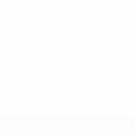
Alle Statistiken
-148df89ea5e1-8fa63590fb30-1000--fifa-uefa-suspendieren-
>