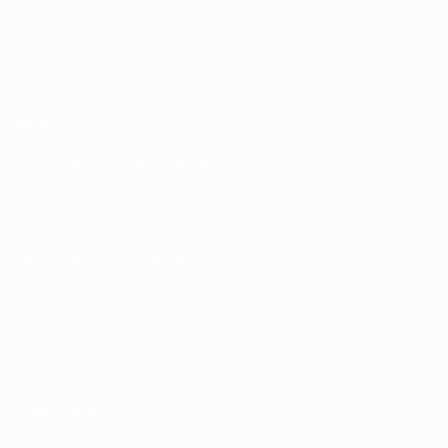
Spiele
Auslosungen
Gruppen
Video
Stat.
Teams
SEITEN IM UEFA-NETZWERK
UEFA.com
UEFA-Stiftung für Kinder
SPRACHE &AUML;NDERN
Deutsch
English
Français
Deutsch
Русский
Español
Italiano
Datenschutz
Nutzungsbedingungen
Cookie-Politik
Datenschutzeinstellungen