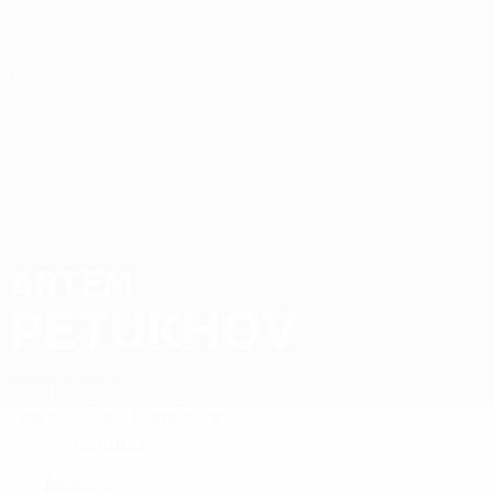
Direkt
zum
Hauptinhalt
Futsal-EURO
ARTEM
Artem Petukhov Stat. 2026
PETUKHOV
Belarus
Gomel
Überblick
Statistiken
Spiele
Torhüter
POSITION
Belarus
LAND