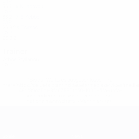
CYP
36
7
1
K. Iacovou
6
CYP
33
2
-
El Kebbe
7
CYP
26
8
2
Tsitsos
9
CYP
26
9
2
Trainer
Athos Stylianou
CYP
* Bis auf Weiteres ausgeschlossen. <a
href='https://de.uefa.com/insideuefa/mediaservices/medi
148df89ea5e1-8fa63590fb30-1000--fifa-uefa-
suspendieren-russische-vereine-und-
nationalmannschaft/'>Mehr hier</a>
Futsal-EURO
Spiele
News