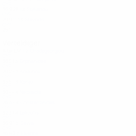
CYP
36
9
28
Stylianou
12
CYP
29
9
11
Stavridis
15
CYP
25
1
-
Verteidiger
Alter
EM
T
Chadjigeorgiou
2
CYP
38
5
1
Orphanides
3
CYP
20
2
-
Kokkinos
3
CYP
35
5
-
Kanjo
3
CYP
30
-
-
Nikolaidis
4
CYP
26
4
-
Constantinides
4
CYP
32
3
1
Lakoufis
4
CYP
36
9
1
Savva
5
CYP
36
8
2
Elkebbe
7