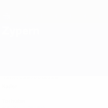
Direkt
zum
Hauptinhalt
Futsal-EURO
Zypern
Zypern Futsal-EURO 2026
Überblick
Spiele
Statistiken
Kader
Kader
Torhüter
Alter
EM
GT
Psilogenis
1