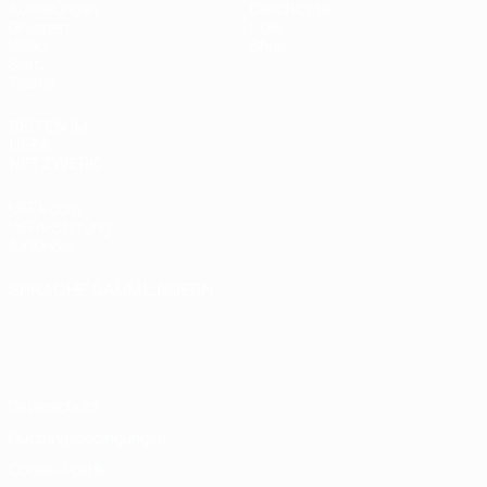
Auslosungen
Geschichte
Gruppen
Über
Video
Shop
Stat.
Teams
SEITEN IM
UEFA-
NETZWERK
UEFA.com
UEFA-Stiftung
für Kinder
SPRACHE &AUML;NDERN
Deutsch
English
Français
Deutsch
Русский
Español
Italiano
Português
Datenschutz
Nutzungsbedingungen
Cookie-Politik