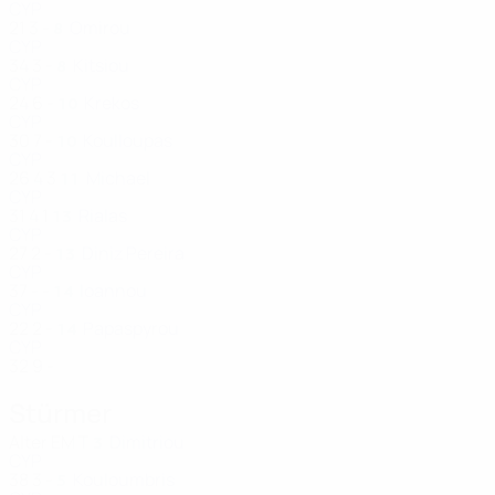
CYP
21
3
-
Omirou
8
CYP
34
3
-
Kitsiou
8
CYP
24
6
-
Krekos
10
CYP
30
7
-
Koulloupas
10
CYP
26
4
3
Michael
11
CYP
31
4
1
Rialas
13
CYP
27
2
-
Diniz Pereira
13
CYP
37
-
-
Ioannou
14
CYP
22
2
-
Papaspyrou
14
CYP
32
9
-
Stürmer
Alter
EM
T
Dimitriou
3
CYP
38
3
-
Kouloumbris
5