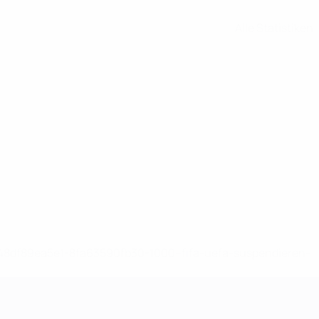
Alle Statistiken
-148df89ea5e1-8fa63590fb30-1000--fifa-uefa-suspendieren-
>