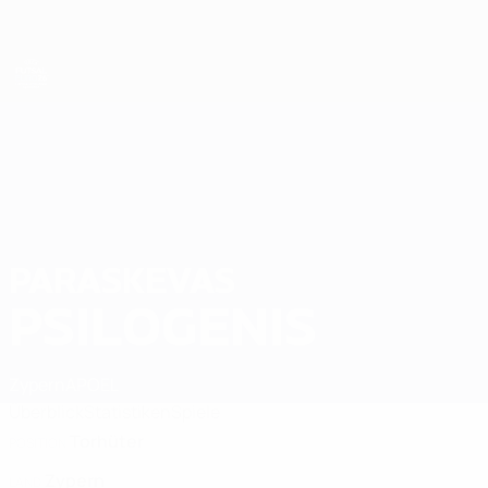
Direkt
zum
Hauptinhalt
Futsal-EURO
PARASKEVAS
Paraskevas Psilogenis Stat. 2026
PSILOGENIS
Zypern
APOEL
Überblick
Statistiken
Spiele
Torhüter
POSITION
Zypern
LAND