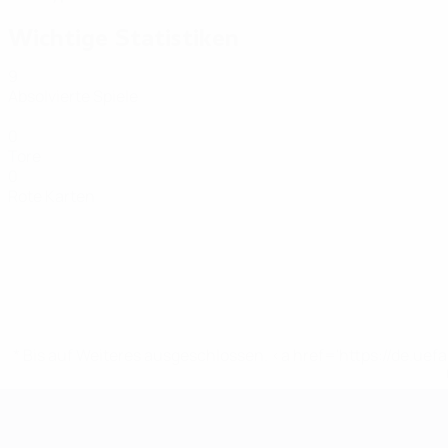
Wichtige Statistiken
9
Absolvierte Spiele
0
Tore
0
Rote Karten
* Bis auf Weiteres ausgeschlossen. <a href='https://de.
Futsal-EURO