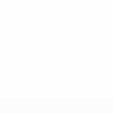
280
Gespielte Minuten
31,12 im Schnitt pro Spiel
0
Gelbe Karten
uefa.com/insideuefa/mediaservices/mediareleases/news/0272
russische-vereine-und-nationalmannschaft/'>Mehr hier</a