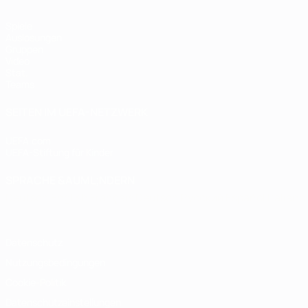
Spiele
Auslosungen
Gruppen
Video
Stat.
Teams
SEITEN IM UEFA-NETZWERK
UEFA.com
UEFA-Stiftung für Kinder
SPRACHE &AUML;NDERN
Deutsch
English
Français
Deutsch
Русский
Español
Italiano
Datenschutz
Nutzungsbedingungen
Cookie-Politik
Datenschutzeinstellungen