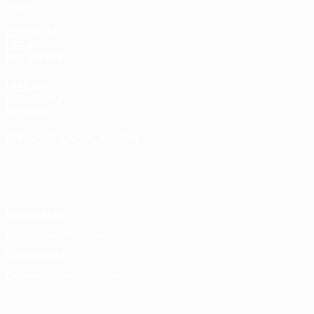
Teams
SEITEN IM
UEFA-
NETZWERK
UEFA.com
UEFA-Stiftung
für Kinder
SPRACHE &AUML;NDERN
Deutsch
English
Français
Deutsch
Русский
Español
Italiano
Português
Datenschutz
Nutzungsbedingungen
Cookie-Politik
Datenschutzeinstellungen