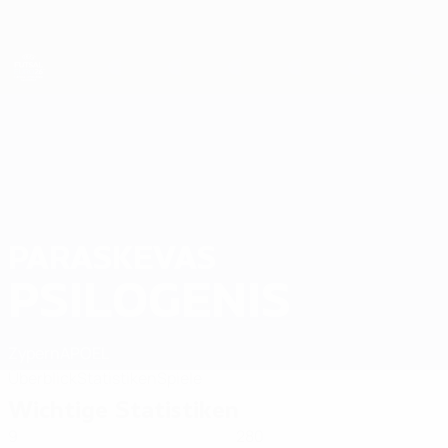
Direkt
zum
Hauptinhalt
Futsal-EURO
PARASKEVAS
Paraskevas Psilogenis Stat. 2026
PSILOGENIS
Zypern
APOEL
Überblick
Statistiken
Spiele
Wichtige Statistiken
9
280