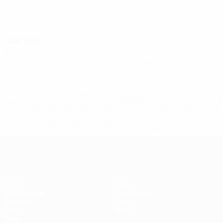
Karten
0
0
Gelbe Karten
Rote Karten
* Bis auf Weiteres ausgeschlossen. <a
href='https://de.uefa.com/insideuefa/mediaservices/medi
148df89ea5e1-8fa63590fb30-1000--fifa-uefa-
suspendieren-russische-vereine-und-
nationalmannschaft/'>Mehr hier</a>
Futsal-EURO
Spiele
News
Auslosungen
Geschichte
Gruppen
Über
Video
Shop
Stat.