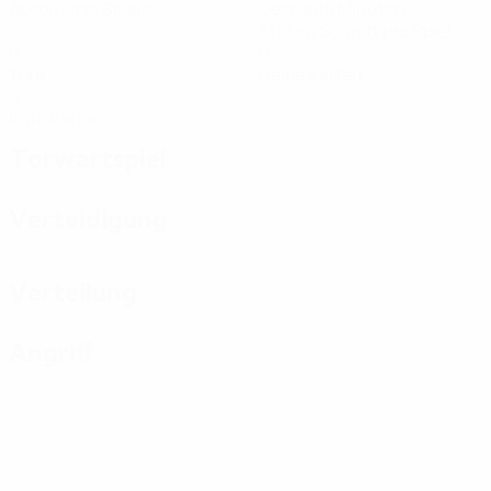
Absolvierte Spiele
Gespielte Minuten
31,12 im Schnitt pro Spiel
0
0
Tore
Gelbe Karten
0
Rote Karten
Torwartspiel
Verteidigung
Verteilung
Angriff