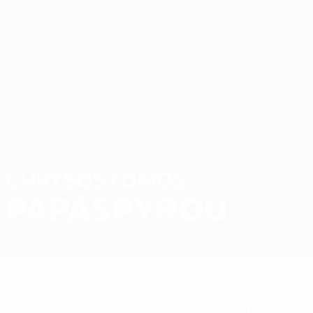
Direkt
zum
Hauptinhalt
Futsal-EURO
CHRYSOSTOMOS
Chrysostomos Papaspyrou Stat. 2026
PAPASPYROU
Zypern
Überblick
Statistiken
Spiele
Verteidiger
8
POSITION
NATIONALTEAM-NUMMER
Zypern
23.11.1993 (32)
LAND
GEBURTSDATUM