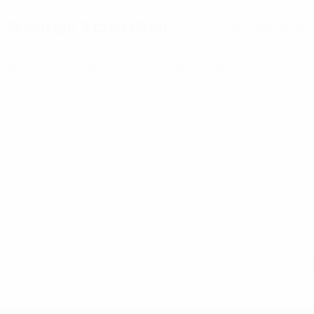
Wichtige Statistiken
Alle Statistiken
9
1
Absolvierte Spiele
Gelbe Karten
0,12 im Schnitt pro Spiel
0
Rote Karten
* Bis auf Weiteres ausgeschlossen. <a
href='https://de.uefa.com/insideuefa/mediaservices/medi
148df89ea5e1-8fa63590fb30-1000--fifa-uefa-
suspendieren-russische-vereine-und-
nationalmannschaft/'>Mehr hier</a>