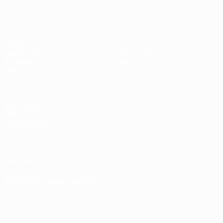
Futsal-EURO
Spiele
News
Auslosungen
Geschichte
Gruppen
Über
Video
Shop
Stat.
Teams
SEITEN IM
UEFA-
NETZWERK
UEFA.com
UEFA-Stiftung
für Kinder
SPRACHE &AUML;NDERN
Deutsch
English
Français
Deutsch
Русский
Español
Italiano
Português