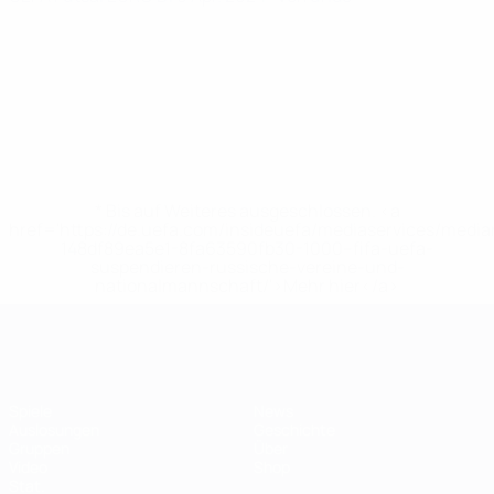
* Bis auf Weiteres ausgeschlossen. <a
href='https://de.uefa.com/insideuefa/mediaservices/medi
148df89ea5e1-8fa63590fb30-1000--fifa-uefa-
suspendieren-russische-vereine-und-
nationalmannschaft/'>Mehr hier</a>
Futsal-EURO
Spiele
News
Auslosungen
Geschichte
Gruppen
Über
Video
Shop
Stat.