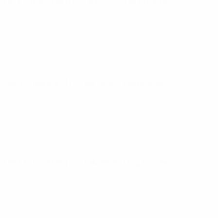
UEFA Futsal EURO
Di 15 Apr. 2025
· Hauptrunde
UEFA Futsal EURO
Fr 11 Apr. 2025
· Hauptrunde
UEFA Futsal EURO
Mi 5 Feb. 2025
· Hauptrunde