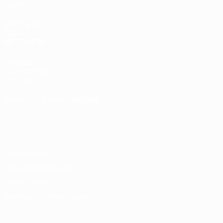
Teams
SEITEN IM
UEFA-
NETZWERK
UEFA.com
UEFA-Stiftung
für Kinder
SPRACHE &AUML;NDERN
Deutsch
English
Français
Deutsch
Русский
Español
Italiano
Português
Datenschutz
Nutzungsbedingungen
Cookie-Politik
Datenschutzeinstellungen