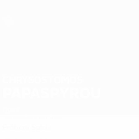
Direkt
zum
Hauptinhalt
Futsal-EURO
CHRYSOSTOMOS
Chrysostomos Papaspyrou Stat. 2026
PAPASPYROU
Zypern
Überblick
Statistiken
Spiele
Frühere Spiele