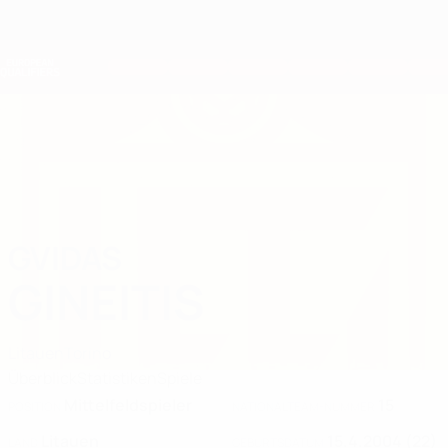
Direkt
zum
Hauptinhalt
Nations League &amp; Women's EURO
Erhalten
Live-Ergebnisse &amp; Statistiken
European Qualifiers
GVIDAS
Gvidas Gineitis Stat. 2026
GINEITIS
Litauen
Torino
Überblick
Statistiken
Spiele
Mittelfeldspieler
15
POSITION
NATIONALTEAM-NUMMER
Litauen
15.4.2004 (22)
LAND
GEBURTSDATUM