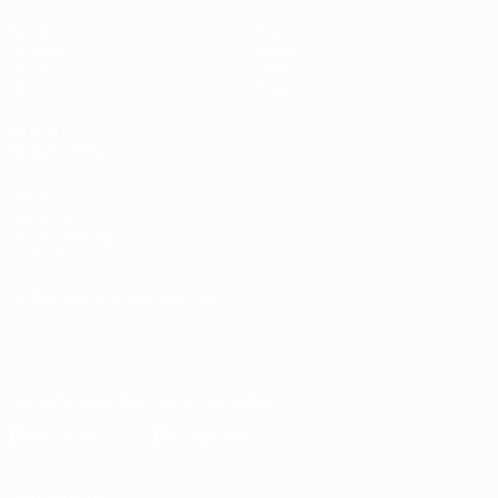
Spiele
Teams
Gruppen
News
UEFA.tv
Über
Stat.
Shop
AUCH
BESUCHEN
UEFA.com
Die UEFA
UEFA-Stiftung
für Kinder
SPRACHE &AUML;NDERN
Deutsch
English
Français
Deutsch
Русский
Español
Italiano
Português
Die offizielle App herunterladen