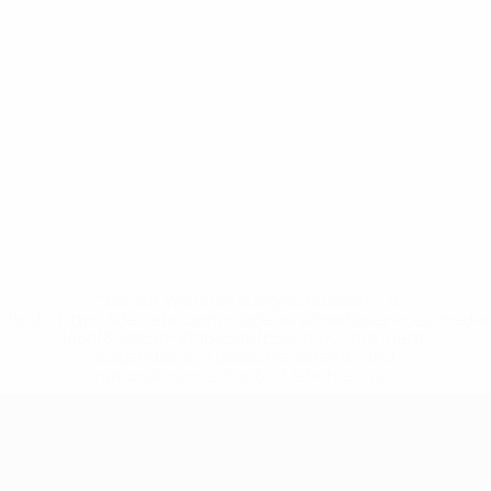
* Bis auf Weiteres ausgeschlossen. <a
href='https://de.uefa.com/insideuefa/mediaservices/medi
148df89ea5e1-8fa63590fb30-1000--fifa-uefa-
suspendieren-russische-vereine-und-
nationalmannschaft/'>Mehr hier</a>
European Qualifiers