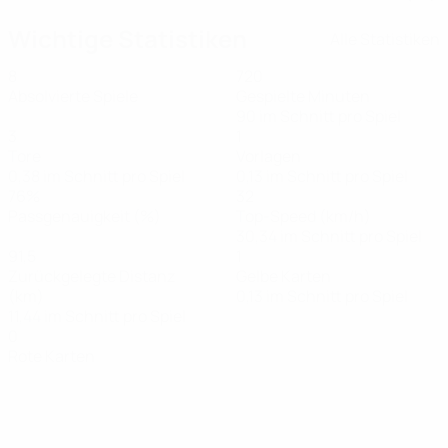
Wichtige Statistiken
Alle Statistiken
8
720
Absolvierte Spiele
Gespielte Minuten
90 im Schnitt pro Spiel
3
1
Tore
Vorlagen
0,38 im Schnitt pro Spiel
0,13 im Schnitt pro Spiel
76%
32
Passgenauigkeit (%)
Top-Speed (km/h)
30,34 im Schnitt pro Spiel
91,5
1
Zurückgelegte Distanz
Gelbe Karten
(km)
0,13 im Schnitt pro Spiel
11,44 im Schnitt pro Spiel
0
Rote Karten