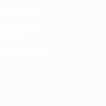
Nutzungsbedingungen
Datenschutzrichtlinien
Cookie-Politik
Datenschutzeinstellungen
© 1998-2026 UEFA. Alle Rechte vorbehalten
Der Name UEFA, das UEFA-Logo und alle Marken von UEFA-Wettbewerben sind
geschützte Marken und/oder von der UEFA urheberrechtlich geschützt. Sie
dürfen nicht für kommerzielle Zwecke verwendet werden. Mit der Verwendung
von UEFA.com erklären Sie sich mit den Nutzungsbedingungen und der
Datenschutzpolitik für die Website einverstanden.