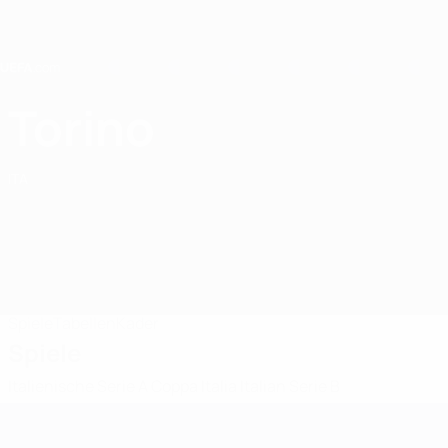
Direkt
zum
Hauptinhalt
Home
Torino
Torino FC
ITA
Spiele
Tabellen
Kader
Spiele
Italienische Serie A
Coppa Italia
Italian Serie B