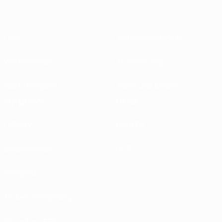
Über
Nationalverbände
Wettbewerbe
Entwicklung
Nachhaltigkeit
News und Medien
ENTDECKE
MEHR
UEFA.tv
MyUEFA
Spielkalender
UC3
Rangliste
Tickets/Hospitality
Store für UEFA-