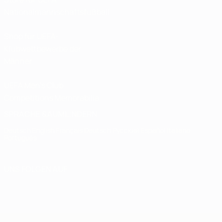
Nationalmannschaftsfußball
Shop für UEFA-
Klubwettbewerbe der
Männer
UEFA Men's Club
Competitions Memorabilia
SPRACHE &AUML;NDERN
Deutsch
English
Français
Deutsch
Русский
Español
Italiano
Português
UNS FOLGEN AUF