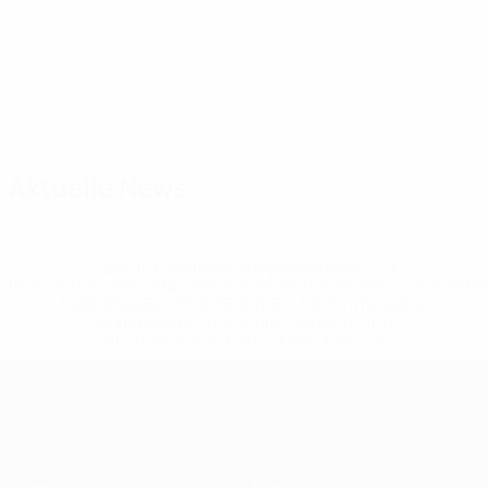
Kader
Adamonis
Antanavičius
Armalas
Barauskas
Bartkus
Beneta
B
Torhüter
Mittelfeldspieler
Verteidiger
Verteidiger
Torhüter
Verteidiger
T
Aktuelle News
* Bis auf Weiteres ausgeschlossen. <a
href='https://de.uefa.com/insideuefa/mediaservices/medi
148df89ea5e1-8fa63590fb30-1000--fifa-uefa-
suspendieren-russische-vereine-und-
nationalmannschaft/'>Mehr hier</a>
European Qualifiers
Spiele
Teams