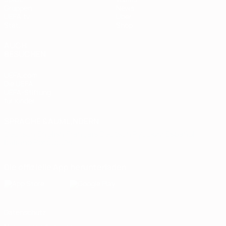
Gruppen
News
UEFA.tv
Über
Stat.
Shop
AUCH
BESUCHEN
UEFA.com
Die UEFA
UEFA-Stiftung
für Kinder
SPRACHE &AUML;NDERN
Deutsch
English
Français
Deutsch
Русский
Español
Italiano
Português
Die offizielle App herunterladen
Datenschutz