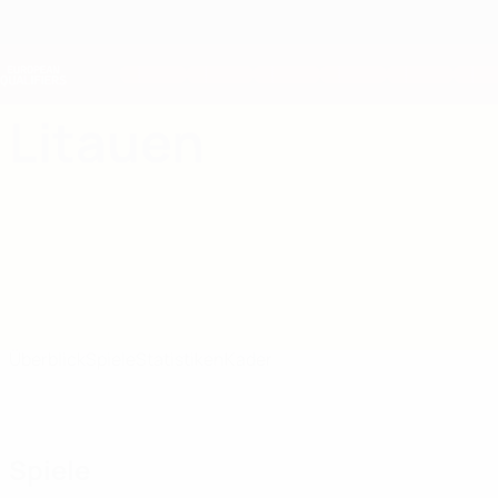
Direkt
zum
Hauptinhalt
Nations League &amp; Women's EURO
Erhalten
Live-Ergebnisse &amp; Statistiken
European Qualifiers
Litauen
Litauen European Qualifiers 2026
Überblick
Spiele
Statistiken
Kader
Spiele