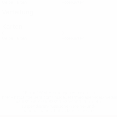
Gelbe Karten
Rote Karten
Verteilung
Karten
0
0
Gelbe Karten
Rote Karten
* Bis auf Weiteres ausgeschlossen. <a
href='https://de.uefa.com/insideuefa/mediaservices/medi
148df89ea5e1-8fa63590fb30-1000--fifa-uefa-
suspendieren-russische-vereine-und-
nationalmannschaft/'>Mehr hier</a>