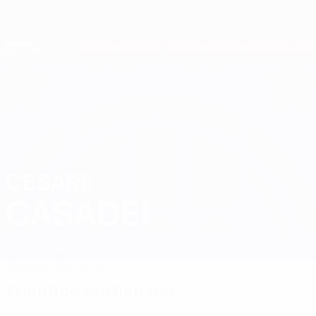
Direkt
zum
Hauptinhalt
Nations League &amp; Women's EURO
Erhalten
Live-Ergebnisse &amp; Statistiken
European Qualifiers
CESARE
Cesare Casadei Stat. 2026
CASADEI
Italien
Torino
Überblick
Statistiken
Wichtige Statistiken
0
0