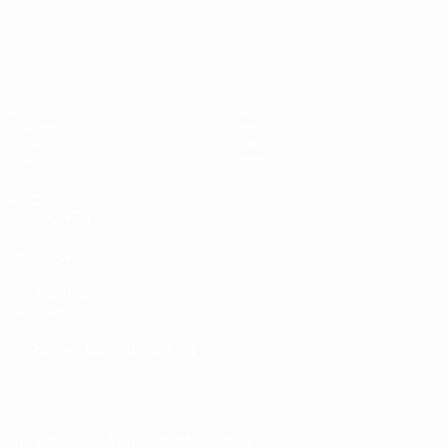
European Qualifiers
Spiele
Teams
Gruppen
News
UEFA.tv
Über
Stat.
Shop
AUCH
BESUCHEN
UEFA.com
Die UEFA
UEFA-Stiftung
für Kinder
SPRACHE &AUML;NDERN
Deutsch
English
Français
Deutsch
Русский
Español
Italiano
Português
Die offizielle App herunterladen