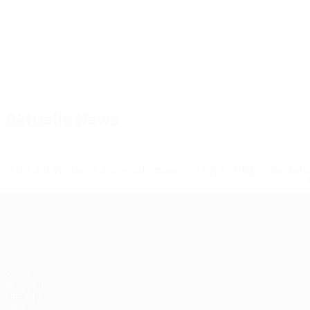
Kader
Barella
Bastoni
Bellanova
Buongiorno
Calafiori
Cambia
Mittelfeldspieler
Verteidiger
Verteidiger
Verteidiger
Verteidiger
Mittelfel
Aktuelle News
* Bis auf Weiteres ausgeschlossen. <a href='https://de.
European Qualifiers
Spiele
Gruppen
UEFA.tv
Stat.