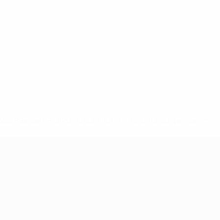
Dimarco
Donnarumma
Esposito
Frattesi
Gabbia
Gatti
Verteidiger
Torhüter
Stürmer
Mittelfeldspieler
Verteidiger
Verteidiger
enzo
eidiger
-148df89ea5e1-8fa63590fb30-1000--fifa-uefa-suspendieren-
>