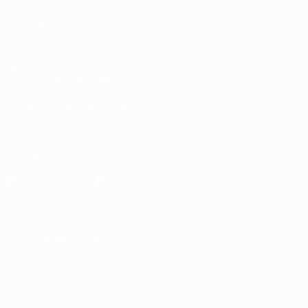
AUCH BESUCHEN
UEFA.com
Die UEFA
UEFA-Stiftung für Kinder
SPRACHE &AUML;NDERN
Deutsch
English
Français
Deutsch
Русский
Español
Italiano
Die offizielle App herunterladen
Datenschutz
Nutzungsbedingungen
Cookie-Politik
Datenschutzeinstellungen