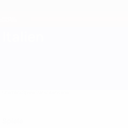
Direkt
zum
Hauptinhalt
Nations League &amp; Women's EURO
Live-Ergebnisse &amp; Statistiken
European Qualifiers
Italien
Italien European Qualifiers 2026
Überblick
Spiele
Statistiken
Kader
Spiele