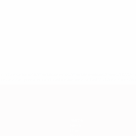
ghi
Cambiaso
Carnesecchi
Casadei
Coppola
Cristante
Di
dspieler
Verteidiger
Torhüter
Mittelfeldspieler
Verteidiger
Mittelfeldspieler
Lor
Vert
uefa.com/insideuefa/mediaservices/mediareleases/news/0272
russische-vereine-und-nationalmannschaft/'>Mehr hier</a
Teams
News
Über
Shop