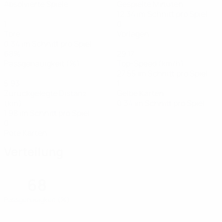
Absolvierte Spiele
Gespielte Minuten
12,34 im Schnitt pro Spiel
1
0
Tore
Vorlagen
0,34 im Schnitt pro Spiel
68%
29,17
Passgenauigkeit (%)
Top-Speed (km/h)
27,55 im Schnitt pro Spiel
5,93
1
Zurückgelegte Distanz
Gelbe Karten
(km)
0,34 im Schnitt pro Spiel
1,98 im Schnitt pro Spiel
0
Rote Karten
Verteilung
68
Passgenauigkeit (%)