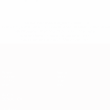
* Bis auf Weiteres ausgeschlossen. <a
href='https://de.uefa.com/insideuefa/mediaservices/medi
148df89ea5e1-8fa63590fb30-1000--fifa-uefa-
suspendieren-russische-vereine-und-
nationalmannschaft/'>Mehr hier</a>
European Qualifiers
Spiele
Teams
Gruppen
News
UEFA.tv
Über
Stat.
Shop
AUCH
BESUCHEN
UEFA.com