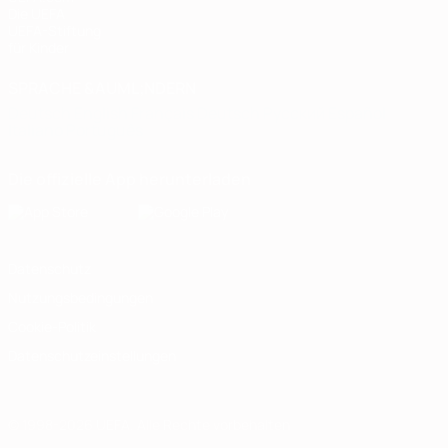
Die UEFA
UEFA-Stiftung
für Kinder
SPRACHE &AUML;NDERN
Deutsch
English
Français
Deutsch
Русский
Español
Italiano
Português
Die offizielle App herunterladen
Datenschutz
Nutzungsbedingungen
Cookie-Politik
Datenschutzeinstellungen
© 1998-2026 UEFA. Alle Rechte vorbehalten