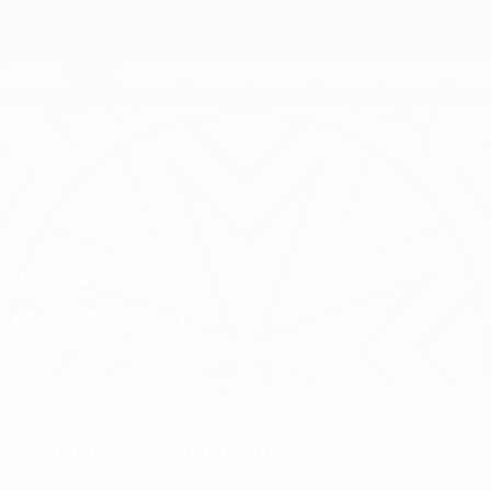
Direkt
zum
Hauptinhalt
Nations League &amp; Women's EURO
Erhalten
Live-Ergebnisse &amp; Statistiken
European Qualifiers
JAKE
Jake Grech Stat. 2026
GRECH
Malta
Hamrun Spartans
Überblick
Statistiken
Spiele
Wichtige Statistiken
2
37