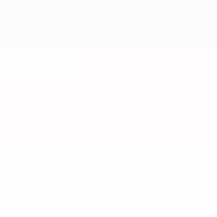
Direkt
zum
Hauptinhalt
Nations League &amp; Women's EURO
Erhalten
Live-Ergebnisse &amp; Statistiken
European Qualifiers
Malta
Malta European Qualifiers 2026
Überblick
Spiele
Statistiken
Kader
Spiele