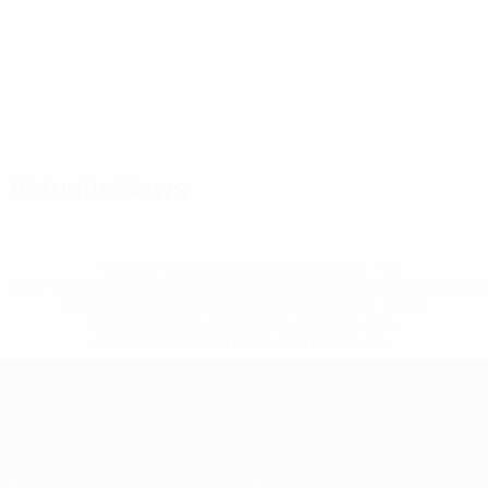
Kader
Al-Tumi
Azzopardi
Beerman
Bonello
Borg
Buhagiar
Torhüter
Mittelfeldspieler
Mittelfeldspieler
Torhüter
Verteidiger
Stürmer
V
Aktuelle News
* Bis auf Weiteres ausgeschlossen. <a
href='https://de.uefa.com/insideuefa/mediaservices/medi
148df89ea5e1-8fa63590fb30-1000--fifa-uefa-
suspendieren-russische-vereine-und-
nationalmannschaft/'>Mehr hier</a>
European Qualifiers
Spiele
Teams