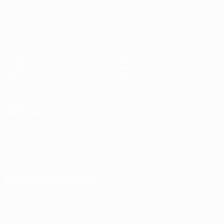
European Qualifiers
Spiele
Teams
Gruppen
News
UEFA.tv
Über
Stat.
Shop
AUCH
BESUCHEN
UEFA.com
Die UEFA
UEFA-Stiftung
für Kinder
SPRACHE &AUML;NDERN
Deutsch
English
Français
Deutsch
Русский
Español
Italiano
Português