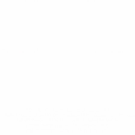
European Qualifiers
Fr 14 Nov. 2025
· Qualifikationsrunde
European Qualifiers
Do 4 Sept. 2025
· Qualifikationsrunde
* Bis auf Weiteres ausgeschlossen. <a
href='https://de.uefa.com/insideuefa/mediaservices/medi
148df89ea5e1-8fa63590fb30-1000--fifa-uefa-
suspendieren-russische-vereine-und-
nationalmannschaft/'>Mehr hier</a>