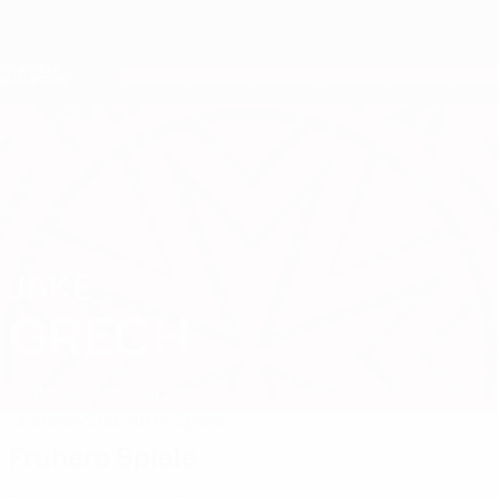
Direkt
zum
Hauptinhalt
Nations League &amp; Women's EURO
Erhalten
Live-Ergebnisse &amp; Statistiken
European Qualifiers
JAKE
Jake Grech Stat. 2026
GRECH
Malta
Hamrun Spartans
Überblick
Statistiken
Spiele
Frühere Spiele