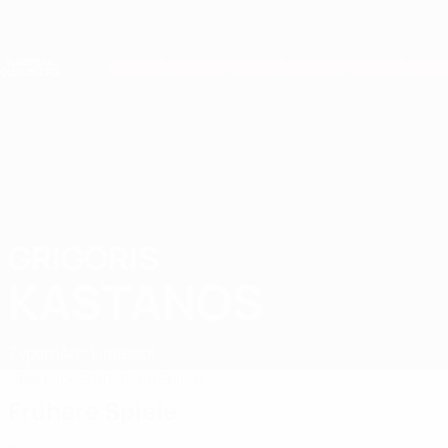
Direkt
zum
Hauptinhalt
Nations League &amp; Women's EURO
Live-Ergebnisse &amp; Statistiken
European Qualifiers
GRIGORIS
Grigoris Kastanos Stat. 2026
KASTANOS
Zypern
Aris Limassol
Überblick
Statistiken
Spiele
Frühere Spiele