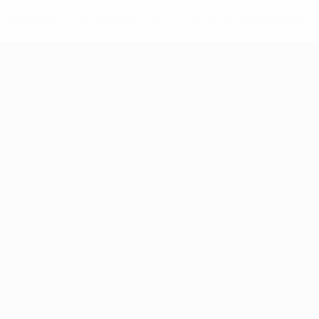
-148df89ea5e1-8fa63590fb30-1000--fifa-uefa-suspendieren-
>