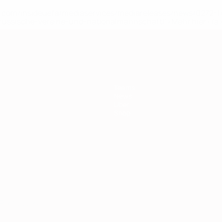
uefa.com/insideuefa/mediaservices/mediareleases/news/0272
russische-vereine-und-nationalmannschaft/'>Mehr hier</a
Teams
News
Über
Shop
Português