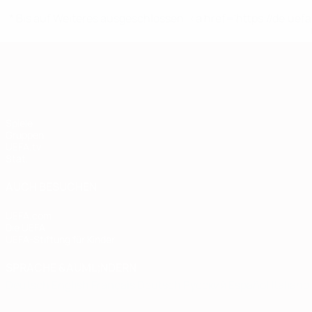
* Bis auf Weiteres ausgeschlossen. <a href='https://de.
European Qualifiers
Spiele
Gruppen
UEFA.tv
Stat.
AUCH BESUCHEN
UEFA.com
Die UEFA
UEFA-Stiftung für Kinder
SPRACHE &AUML;NDERN
Deutsch
English
Français
Deutsch
Русский
Español
Italiano