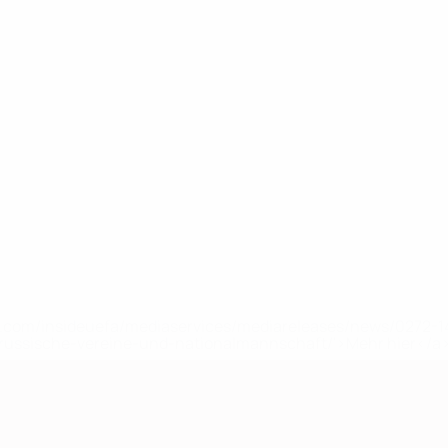
uefa.com/insideuefa/mediaservices/mediareleases/news/0272
russische-vereine-und-nationalmannschaft/'>Mehr hier</a