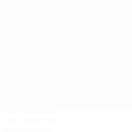
Direkt
zum
Hauptinhalt
Nations League &amp; Women's EURO
Live-Ergebnisse &amp; Statistiken
European Qualifiers
GRIGORIS
Grigoris Kastanos Stat. 2026
KASTANOS
Zypern
Aris Limassol
Überblick
Statistiken
Spiele
Mittelfeldspieler
POSITION
20
NATIONALTEAM-NUMMER