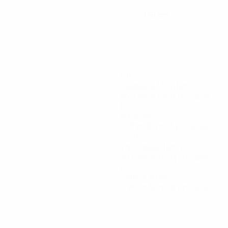
176 cm
GRÖSSE
676
Gespielte Minuten
84,5 im Schnitt pro Spiel
1
Vorlagen
0,13 im Schnitt pro Spiel
32,36
Top-Speed (km/h)
28,6 im Schnitt pro Spiel
2
Gelbe Karten
0,25 im Schnitt pro Spiel