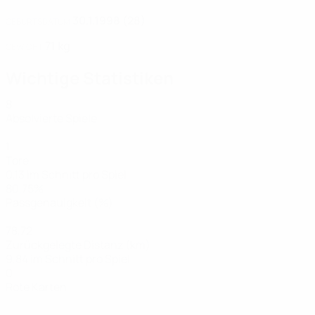
30.1.1998 (28)
GEBURTSDATUM
71 kg
GEWICHT
Wichtige Statistiken
8
Absolvierte Spiele
1
Tore
0,13 im Schnitt pro Spiel
80,75%
Passgenauigkeit (%)
78,72
Zurückgelegte Distanz (km)
9,84 im Schnitt pro Spiel
0
Rote Karten