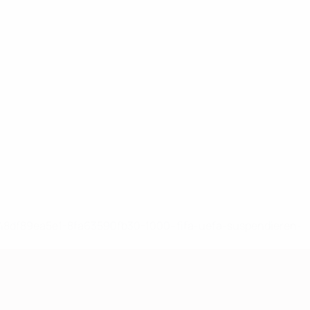
-148df89ea5e1-8fa63590fb30-1000--fifa-uefa-suspendieren-
>