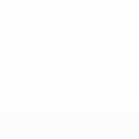
* Bis auf Weiteres ausgeschlossen. <a href='https://de.
European Qualifiers