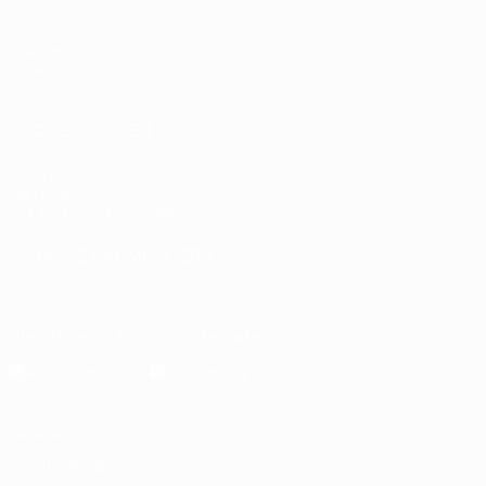
Spiele
Gruppen
UEFA.tv
Stat.
AUCH BESUCHEN
UEFA.com
Die UEFA
UEFA-Stiftung für Kinder
SPRACHE &AUML;NDERN
Deutsch
English
Français
Deutsch
Русский
Español
Italiano
Die offizielle App herunterladen
Datenschutz
Nutzungsbedingungen