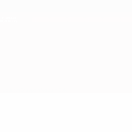
Direkt
zum
Hauptinhalt
Nations League &amp; Women's EURO
Live-Ergebnisse &amp; Statistiken
European Qualifiers
Zypern vs Rumänien
Updates
Gruppe
Infos zum Spiel