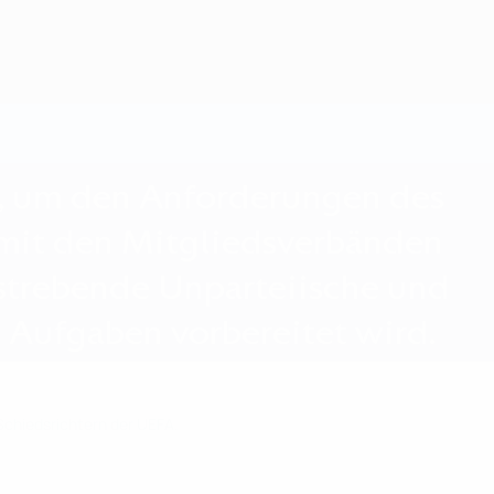
n, um den Anforderungen des
mit den Mitgliedsverbänden
fstrebende Unparteiische und
 Aufgaben vorbereitet wird.
Schiedsrichtern der UEFA.