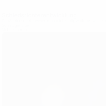
Schiedsrichterentwicklung
Das Schiedsrichterwesen muss sich stetig weiterentwickeln
Schritt gehalten.
Mehr erfahren