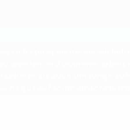
ss sich stetig weiterentwickel
 zu werden. In Zusammenarbeit 
ablierte als auch um junge au
wuchs gut auf seine anstehenden
es und die Spielregeln sowie Interviews mit Schiedsrichterinnen und 