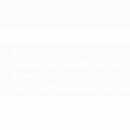
Direkt
zum
Hauptinhalt
Home
Schiedsrichter
Das Schiedsrichterwesen mu
modernen Fußballs gerecht
kümmert sich die UEFA um et
sorgt dafür, dass der Nach
Neues aus dem Schiedsrichterwesen
Aktuelles aus dem Schiedsrichterwesen mit Informationen über Refere
Neues aus dem
Schiedsrichterwesen