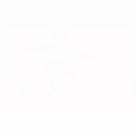
Direkt
zum
Hauptinhalt
UEFA U19-EM Frauen
GWENDY
Gwendy Merlevede Stat.
MERLEVEDE
Luxemburg
Überblick