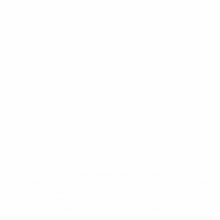
* Bis auf Weiteres ausgeschlossen. <a
href='https://de.uefa.com/insideuefa/mediaservices/medi
148df89ea5e1-8fa63590fb30-1000--fifa-uefa-
suspendieren-russische-vereine-und-
nationalmannschaft/'>Mehr hier</a>