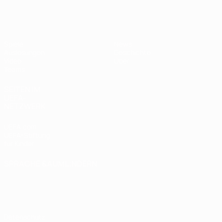
UEFA U19-EM Frauen
Spiele
News
Auslosungen
Geschichte
Video
Über
Teams
SEITEN IM
UEFA-
NETZWERK
UEFA.com
UEFA-Stiftung
für Kinder
SPRACHE &AUML;NDERN
Deutsch
English
Français
Deutsch
Русский
Español
Italiano
Português
Datenschutz