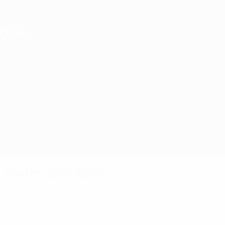
Direkt
zum
Hauptinhalt
UEFA U19-EM Frauen
Kosovo vs Litauen
Überblick
Updates
Infos zum Spiel
Fakten zum Spiel