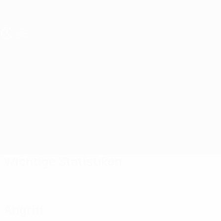
Direkt
zum
Hauptinhalt
UEFA U19-EM Frauen
Überblick
Updates
Infos zum Spiel
Kosovo vs Litauen
Wichtige Statistiken
Angriff