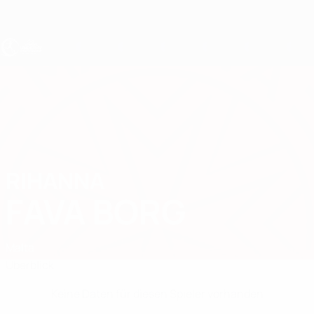
Direkt
zum
Hauptinhalt
UEFA U17-EM Frauen
RIHANNA
Rihanna Fava Borg Stat.
FAVA BORG
Malta
Überblick
Keine Daten für diesen Spieler vorhanden