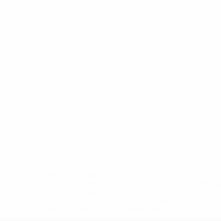
* Bis auf Weiteres ausgeschlossen. <a
href='https://de.uefa.com/insideuefa/mediaservices/medi
148df89ea5e1-8fa63590fb30-1000--fifa-uefa-
suspendieren-russische-vereine-und-
nationalmannschaft/'>Mehr hier</a>