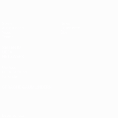
UEFA U17-EM Frauen
Spiele
News
Auslosungen
Geschichte
Video
Über
Teams
SEITEN IM
UEFA-
NETZWERK
UEFA.com
UEFA-Stiftung
für Kinder
SPRACHE &AUML;NDERN
Deutsch
English
Français
Deutsch
Русский
Español
Italiano
Português
Datenschutz