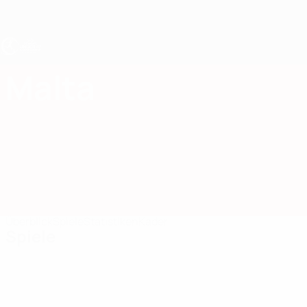
Direkt
zum
Hauptinhalt
UEFA U17-EM Frauen
Malta
Malta UEFA-U17-EM Frauen 2027
Überblick
Spiele
Statistiken
Kader
Spiele
Alle
anzeigen