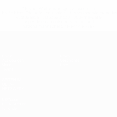
* Bis auf Weiteres ausgeschlossen. <a
href='https://de.uefa.com/insideuefa/mediaservices/medi
148df89ea5e1-8fa63590fb30-1000--fifa-uefa-
suspendieren-russische-vereine-und-
nationalmannschaft/'>Mehr hier</a>
UEFA U17-EM Frauen
Spiele
News
Auslosungen
Geschichte
Video
Über
Teams
SEITEN IM
UEFA-
NETZWERK
UEFA.com
UEFA-Stiftung
für Kinder