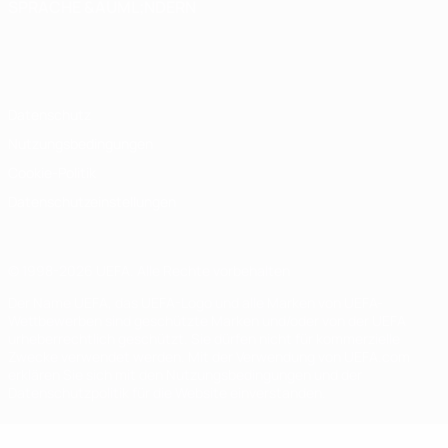
SPRACHE &AUML;NDERN
Deutsch
English
Français
Deutsch
Русский
Español
Italiano
Português
Datenschutz
Nutzungsbedingungen
Cookie-Politik
Datenschutzeinstellungen
© 1998-2026 UEFA. Alle Rechte vorbehalten
Der Name UEFA, das UEFA-Logo und alle Marken von UEFA-
Wettbewerben sind geschützte Marken und/oder von der UEFA
urheberrechtlich geschützt. Sie dürfen nicht für kommerzielle
Zwecke verwendet werden. Mit der Verwendung von UEFA.com
erklären Sie sich mit den Nutzungsbedingungen und der
Datenschutzpolitik für die Website einverstanden.