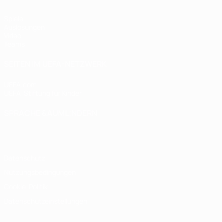
Spiele
Auslosungen
Video
Teams
SEITEN IM UEFA-NETZWERK
UEFA.com
UEFA-Stiftung für Kinder
SPRACHE &AUML;NDERN
Deutsch
English
Français
Deutsch
Русский
Español
Italiano
Datenschutz
Nutzungsbedingungen
Cookie-Politik
Datenschutzeinstellungen