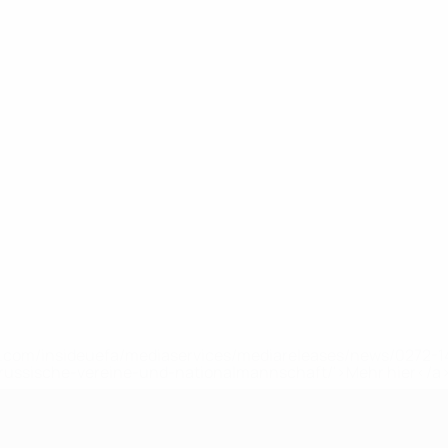
uefa.com/insideuefa/mediaservices/mediareleases/news/0272
russische-vereine-und-nationalmannschaft/'>Mehr hier</a