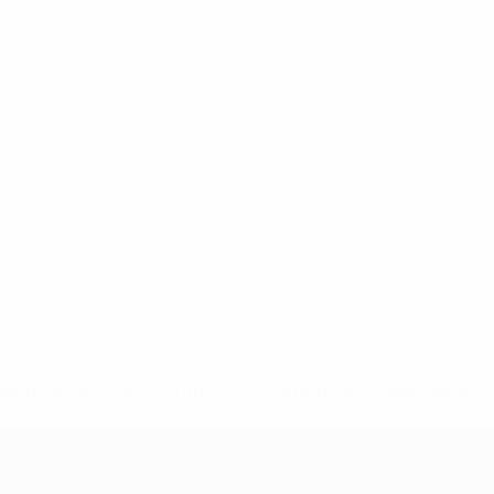
-148df89ea5e1-8fa63590fb30-1000--fifa-uefa-suspendieren-
>