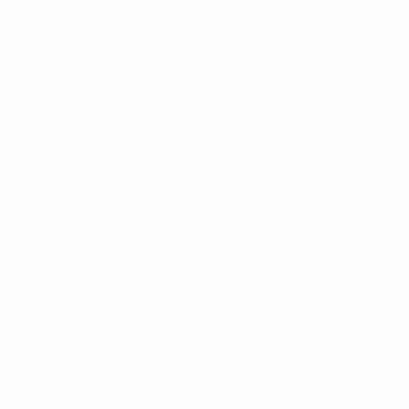
* Bis auf Weiteres ausgeschlossen. <a href='https://de.
UEFA U17-EM Frauen