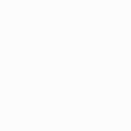
News
Geschichte
Über
Português