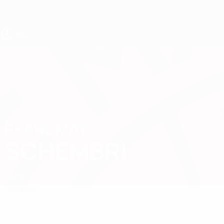
Direkt
zum
Hauptinhalt
UEFA U17-EM Frauen
PEARL MAY
Pearl May Schembri Stat.
SCHEMBRI
Malta
Überblick